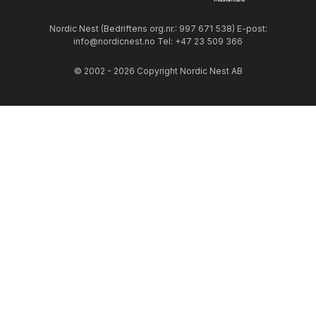
Nordic Nest (Bedriftens org.nr.: 997 671 538) E-post:
info@nordicnest.no Tel: +47 23 509 366
© 2002 - 2026 Copyright Nordic Nest AB