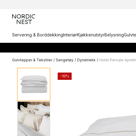
Servering & Borddekking
Interiør
Kjøkkenutstyr
Belysning
Gulvt
Gulvtepper & Tekstiler
/
Sengetøy
/
Dynetrekk
/
Hotel Percale dynet
-10%