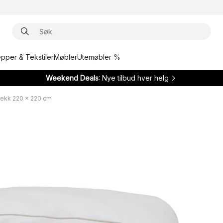
epper & Tekstiler
Møbler
Utemøbler %
Weekend Deals
: Nye tilbud hver helg
rekk 220 x 220 cm