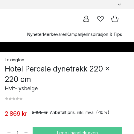
Nyheter
Merkevarer
Kampanjer
Inspirasjon & Tips
Lexington
Hotel Percale dynetrekk 220 x
220 cm
Hvit-lysbeige
3 195 kr
Anbefalt pris. inkl. mva
(-10%)
2 869 kr
Legg i handlekurven