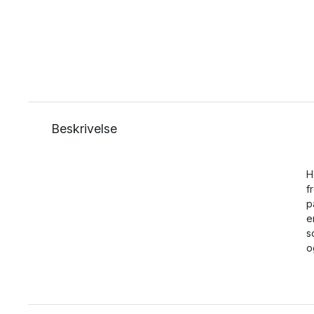
Beskrivelse
H
f
p
e
s
o