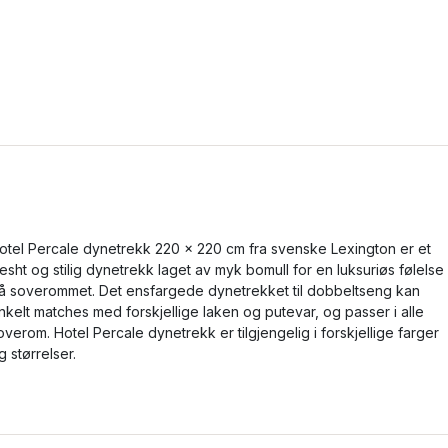
otel Percale dynetrekk 220 x 220 cm fra svenske Lexington er et
resht og stilig dynetrekk laget av myk bomull for en luksuriøs følelse
å soverommet. Det ensfargede dynetrekket til dobbeltseng kan
nkelt matches med forskjellige laken og putevar, og passer i alle
overom. Hotel Percale dynetrekk er tilgjengelig i forskjellige farger
g størrelser.