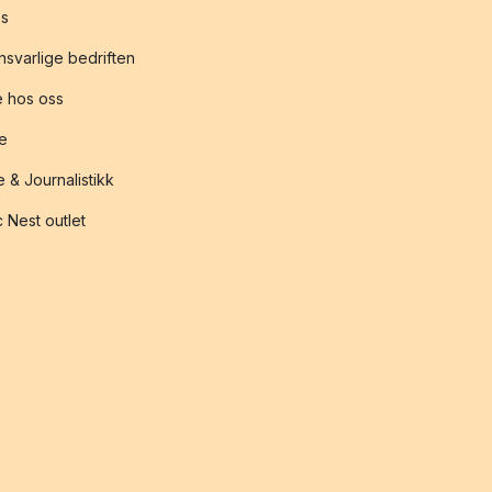
s
svarlige bedriften
 hos oss
te
 & Journalistikk
 Nest outlet