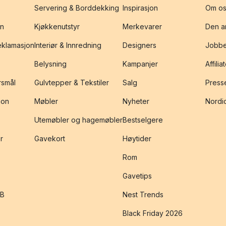
Servering & Borddekking
Inspirasjon
Om os
on
Kjøkkenutstyr
Merkevarer
Den an
reklamasjon
Interiør & Innredning
Designers
Jobbe
Belysning
Kampanjer
Affilia
rsmål
Gulvtepper & Tekstiler
Salg
Presse
jon
Møbler
Nyheter
Nordic
Utemøbler og hagemøbler
Bestselgere
r
Gavekort
Høytider
Rom
Gavetips
2B
Nest Trends
Black Friday 2026