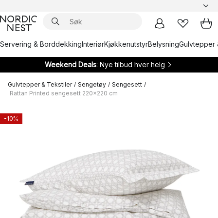
Servering & Borddekking
Interiør
Kjøkkenutstyr
Belysning
Gulvtepper 
Weekend Deals
: Nye tilbud hver helg
Gulvtepper & Tekstiler
/
Sengetøy
/
Sengesett
/
Rattan Printed sengesett 220x220 cm
-10%