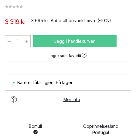
3 695 kr
Anbefalt pris. inkl. mva
(-10%)
3 319 kr
Legg i handlekurven
Lagre som favoritt
Bare et fåtall igjen
,
På lager
Mer info
Bomull
Opprinnelsesland
Portugal