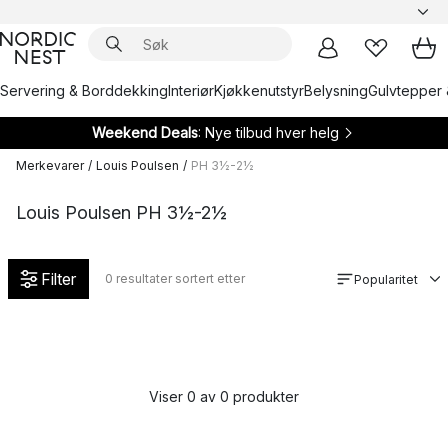
Servering & Borddekking
Interiør
Kjøkkenutstyr
Belysning
Gulvtepper 
Weekend Deals
: Nye tilbud hver helg
Merkevarer
/
Louis Poulsen
/
PH 3½-2½
Louis Poulsen PH 3½-2½
Filter
0
resultater sortert etter
Popularitet
Viser 0 av 0 produkter