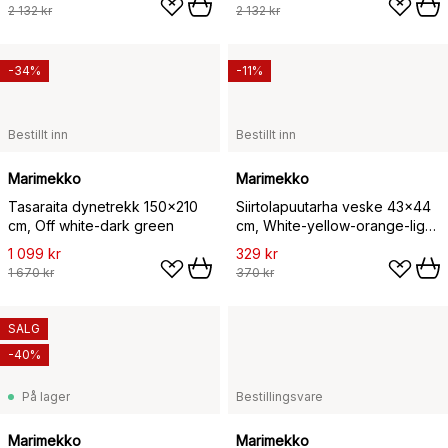
2 132 kr
2 132 kr
-34%
-11%
Bestillt inn
Bestillt inn
Marimekko
Marimekko
Tasaraita dynetrekk 150x210
Siirtolapuutarha veske 43x44
cm, Off white-dark green
cm, White-yellow-orange-light
blue
1 099 kr
329 kr
1 670 kr
370 kr
SALG
-40%
På lager
Bestillingsvare
Marimekko
Marimekko