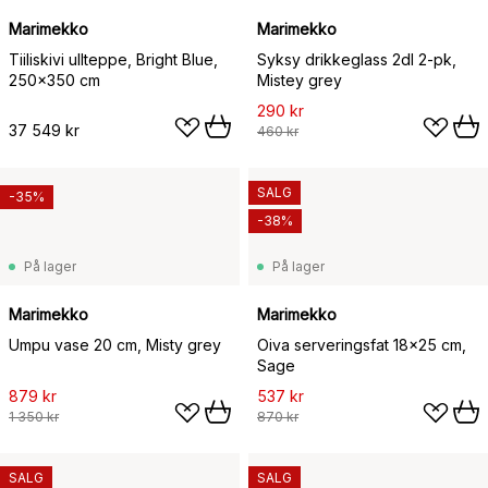
Marimekko
Marimekko
Tiiliskivi ullteppe, Bright Blue,
Syksy drikkeglass 2dl 2-pk,
250x350 cm
Mistey grey
290 kr
37 549 kr
460 kr
SALG
-35%
-38%
På lager
På lager
Marimekko
Marimekko
Umpu vase 20 cm, Misty grey
Oiva serveringsfat 18x25 cm,
Sage
879 kr
537 kr
1 350 kr
870 kr
SALG
SALG