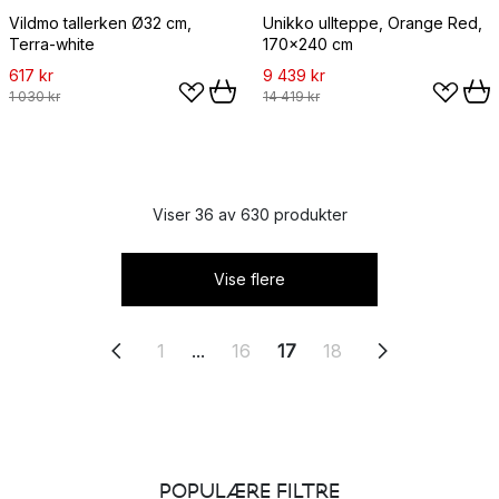
Vildmo tallerken Ø32 cm,
Unikko ullteppe, Orange Red,
Terra-white
170x240 cm
617 kr
9 439 kr
1 030 kr
14 419 kr
Viser 36 av 630 produkter
Vise flere
1
...
16
17
18
POPULÆRE FILTRE