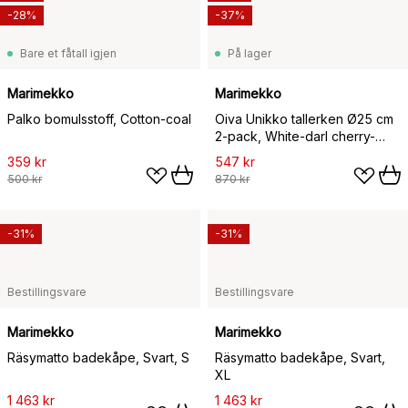
-28%
-37%
Bare et fåtall igjen
På lager
Marimekko
Marimekko
Palko bomulsstoff, Cotton-coal
Oiva Unikko tallerken Ø25 cm
2-pack, White-darl cherry-
brown
359 kr
547 kr
500 kr
870 kr
-31%
-31%
Bestillingsvare
Bestillingsvare
Marimekko
Marimekko
Räsymatto badekåpe, Svart, S
Räsymatto badekåpe, Svart,
XL
1 463 kr
1 463 kr