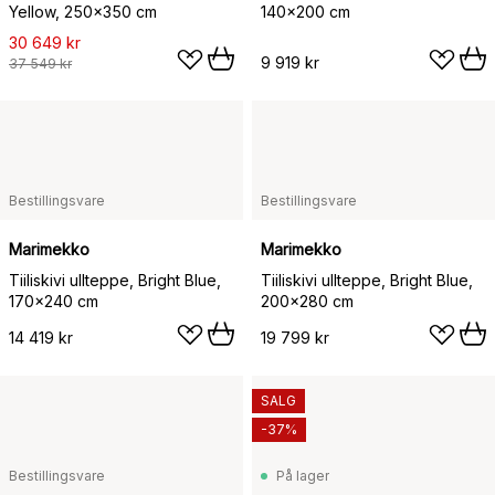
Yellow, 250x350 cm
140x200 cm
30 649 kr
9 919 kr
37 549 kr
Bestillingsvare
Bestillingsvare
Marimekko
Marimekko
Tiiliskivi ullteppe, Bright Blue,
Tiiliskivi ullteppe, Bright Blue,
170x240 cm
200x280 cm
14 419 kr
19 799 kr
SALG
-37%
Bestillingsvare
På lager