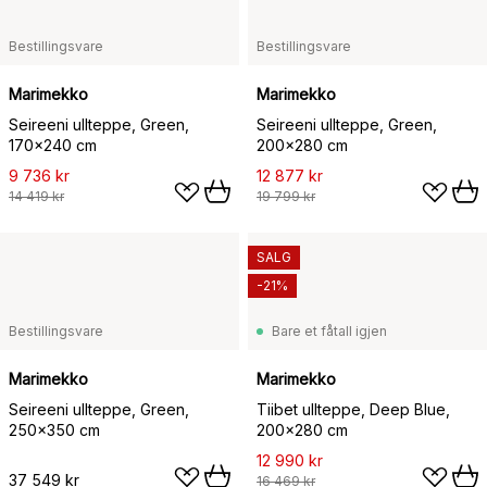
Bestillingsvare
Bestillingsvare
Marimekko
Marimekko
Seireeni ullteppe, Green,
Seireeni ullteppe, Green,
170x240 cm
200x280 cm
9 736 kr
12 877 kr
14 419 kr
19 799 kr
SALG
-21%
Bestillingsvare
Bare et fåtall igjen
Marimekko
Marimekko
Seireeni ullteppe, Green,
Tiibet ullteppe, Deep Blue,
250x350 cm
200x280 cm
12 990 kr
37 549 kr
16 469 kr