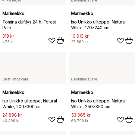
På lager
Bestillingsvare
Marimekko
Marimekko
Tomina duftlys 24 h, Forest
Iso Unikko ullteppe, Natural
Path
White, 170x240 cm
319 kr
16 916 kr
475 kr
27 569 kr
Bestillingsvare
Bestillingsvare
Marimekko
Marimekko
Iso Unikko ullteppe, Natural
Iso Unikko ullteppe, Natural
White, 200x300 cm
White, 250x350 cm
24 898 kr
53 065 kr
40 499 kr
68 799 kr