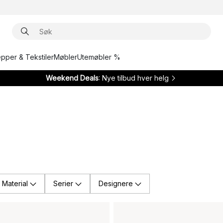
epper & Tekstiler
Møbler
Utemøbler %
Weekend Deals
: Nye tilbud hver helg
Material
Serier
Designere