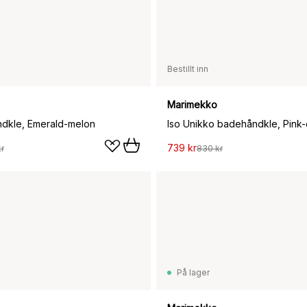
Bestillt inn
Marimekko
åndkle, Emerald-melon
739 kr
r
830 kr
På lager