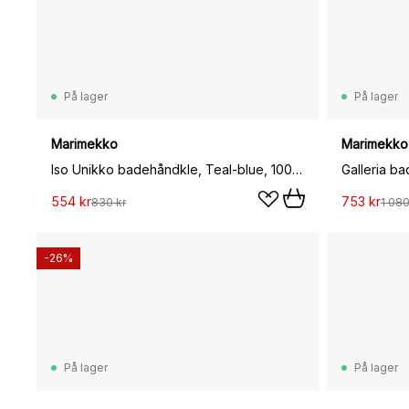
På lager
På lager
Marimekko
Marimekko
Iso Unikko badehåndkle, Teal-blue, 100x180 cm
Galleria b
554 kr
753 kr
830 kr
1 080
-26%
På lager
På lager