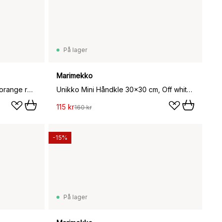
På lager
Marimekko
Iso Unikko badehåndkle, Pink-orange red, 100x180 cm
Unikko Mini Håndkle 30x30 cm, Off white-lin
115 kr
160 kr
-15%
På lager