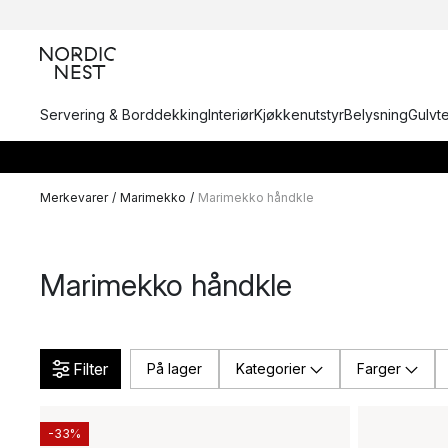
Servering & Borddekking
Interiør
Kjøkkenutstyr
Belysning
Gulvt
Merkevarer
/
Marimekko
/
Marimekko håndkle
Marimekko håndkle
Filter
På lager
Kategorier
Farger
-33%