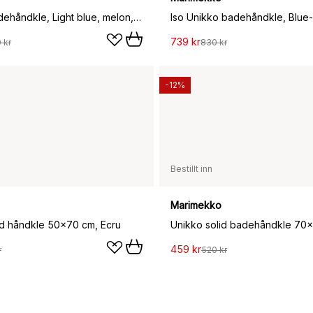
Galleria badehåndkle, Light blue, melon, 100x160 cm
739 kr
 kr
830 kr
-12%
Bestillt inn
Marimekko
id håndkle 50x70 cm, Ecru
459 kr
r
520 kr