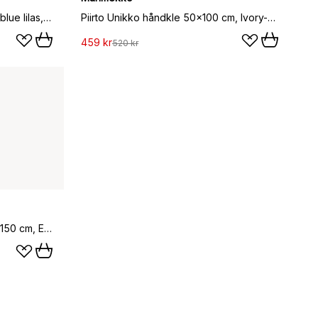
Iso Unikko badehåndkle, Blue-blue lilas, 100x180 cm
Piirto Unikko håndkle 50x100 cm, Ivory-black
459 kr
520 kr
Unikko solid badehåndkle 70x150 cm, Ecru