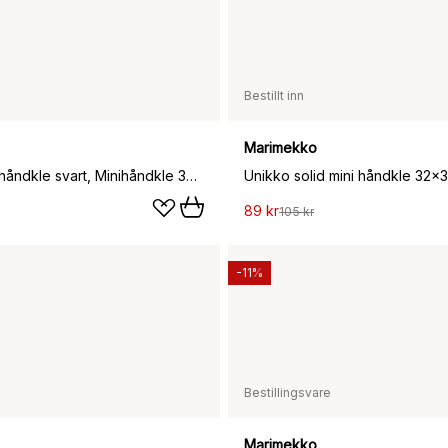
Bestillt inn
Marimekko
Räsymatto håndkle svart, Minihåndkle 30 x 30 cm
Unikko solid mini håndkle 32x3
89 kr
105 kr
-11%
Bestillingsvare
Marimekko