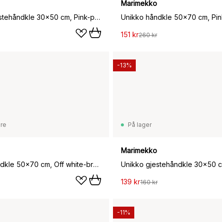
Marimekko
Unikko gjestehåndkle 30x50 cm, Pink-powder
Unikko håndkle 50x70 cm, Pi
151 kr
260 kr
-13%
are
På lager
Marimekko
Unikko håndkle 50x70 cm, Off white-bronse
139 kr
160 kr
-11%