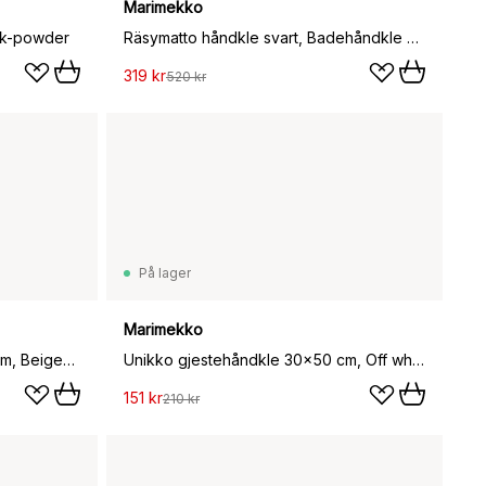
Marimekko
nk-powder
Räsymatto håndkle svart, Badehåndkle 70x150 cm
319 kr
520 kr
På lager
Marimekko
Unikko gjestehåndkle 30x50 cm, Beige-white
Unikko gjestehåndkle 30x50 cm, Off white-lin
151 kr
210 kr