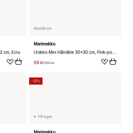
Bestillt inn
Marimekko
2 cm, Ecru
Unikko Mini Håndkle 30x30 cm, Pink-powder
69 kr
105 kr
-12%
På lager
Marimekko