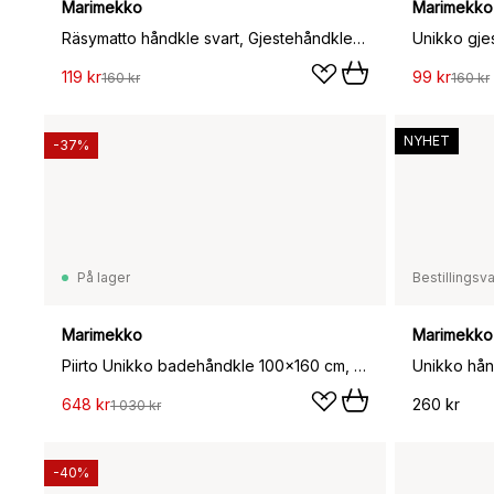
Marimekko
Marimekko
Räsymatto håndkle svart, Gjestehåndkle 30x50 cm
119 kr
99 kr
160 kr
160 kr
NYHET
-37%
På lager
Bestillingsv
Marimekko
Marimekko
Piirto Unikko badehåndkle 100x160 cm, Beige
648 kr
260 kr
1 030 kr
-40%