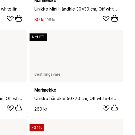
Marimekko
white-lin
Unikko Mini Håndkle 30x30 cm, Off white-sage
89 kr
105 kr
NYHET
Bestillingsvare
Marimekko
Unikko badehåndkle 70x150 cm, Off white-bronse
Unikko håndkle 50x70 cm, Off white-blueberry
260 kr
-34%