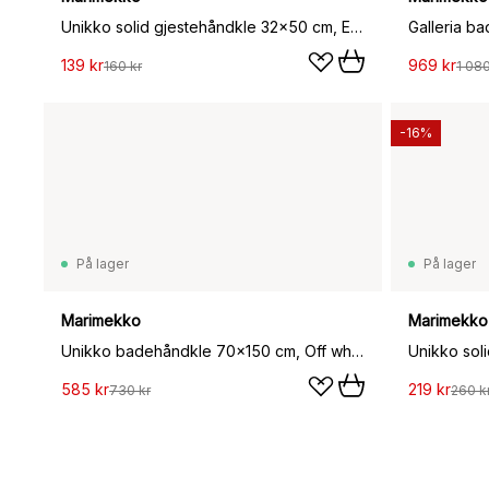
Unikko solid gjestehåndkle 32x50 cm, Ecru
139 kr
969 kr
160 kr
1 080
-16%
På lager
På lager
Marimekko
Marimekko
Unikko badehåndkle 70x150 cm, Off white-lin
Unikko sol
585 kr
219 kr
730 kr
260 k