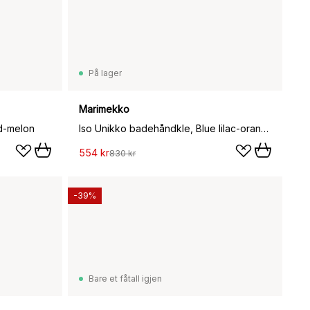
På lager
Marimekko
ld-melon
Iso Unikko badehåndkle, Blue lilac-orange red, 100x180 cm
554 kr
830 kr
-39%
Bare et fåtall igjen