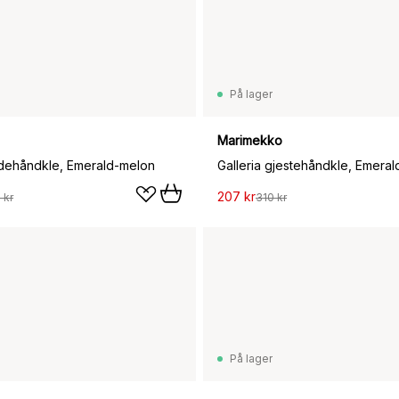
På lager
Marimekko
adehåndkle, Emerald-melon
Galleria gjestehåndkle, Emera
207 kr
 kr
310 kr
På lager