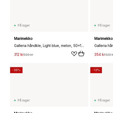
På lager
På lager
Marimekko
Marimekko
Galleria håndkle, Light blue, melon, 50x100 cm
Galleria h
312 kr
354 kr
520 kr
520 k
-36%
-13%
På lager
På lager