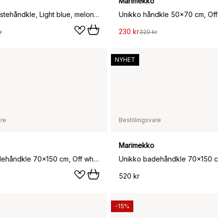
Marimekko
Galleria gjestehåndkle, Light blue, melon, 30x50 cm
Unikko håndkle 50x70 cm, Off 
230 kr
r
320 kr
NYHET
are
Bestillingsvare
Marimekko
Unikko badehåndkle 70x150 cm, Off white-blueberry
520 kr
-15%