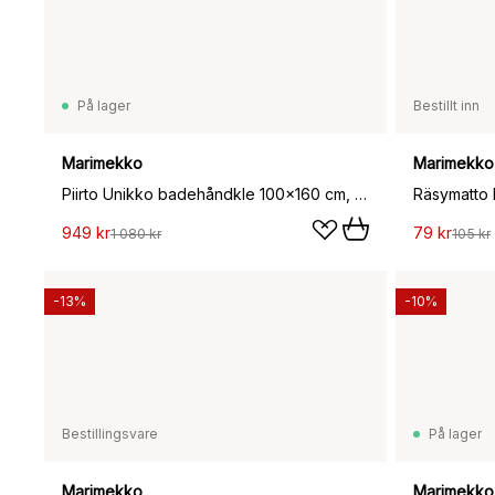
På lager
Bestillt inn
Marimekko
Marimekko
Piirto Unikko badehåndkle 100x160 cm, Ivory-black
949 kr
79 kr
1 080 kr
105 kr
-13%
-10%
Bestillingsvare
På lager
Marimekko
Marimekko