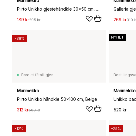
Marimekko
Marimekko
Piirto Unikko gjestehåndkle 30x50 cm, Beige
189 kr
269 kr
295 kr
310 k
NYHET
-38%
Bare et fåtall igjen
Bestillingsv
Marimekko
Marimekko
Piirto Unikko håndkle 50x100 cm, Beige
312 kr
520 kr
500 kr
-12%
-25%