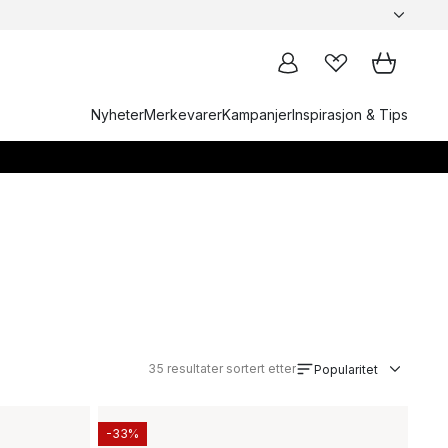
Nyheter
Merkevarer
Kampanjer
Inspirasjon & Tips
35
resultater sortert etter
Popularitet
-33%