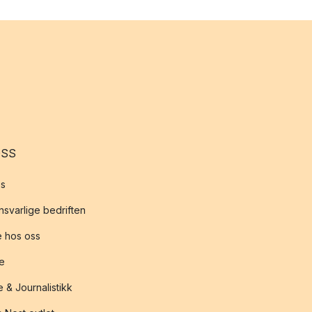
OSS
s
svarlige bedriften
 hos oss
te
 & Journalistikk