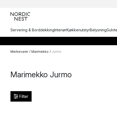
Servering & Borddekking
Interiør
Kjøkkenutstyr
Belysning
Gulvt
Merkevarer
/
Marimekko
/
Jurmo
Marimekko Jurmo
Filter