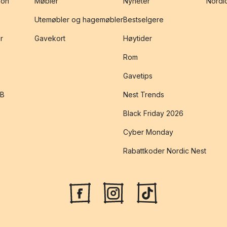
jon
Møbler
Nyheter
Nordic
Utemøbler og hagemøbler
Bestselgere
r
Gavekort
Høytider
Rom
Gavetips
2B
Nest Trends
Black Friday 2026
Cyber Monday
Rabattkoder Nordic Nest