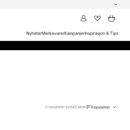
Nyheter
Merkevarer
Kampanjer
Inspirasjon & Tips
0
resultater sortert etter
Popularitet