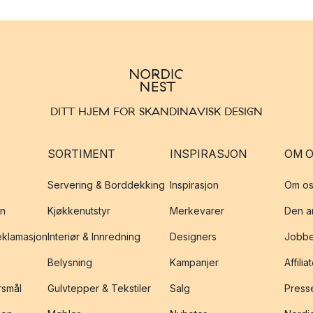
DITT HJEM FOR SKANDINAVISK DESIGN
SORTIMENT
INSPIRASJON
OM 
Servering & Borddekking
Inspirasjon
Om os
on
Kjøkkenutstyr
Merkevarer
Den an
reklamasjon
Interiør & Innredning
Designers
Jobbe
Belysning
Kampanjer
Affilia
rsmål
Gulvtepper & Tekstiler
Salg
Presse