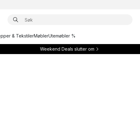
epper & Tekstiler
Møbler
Utemøbler %
Weekend Deals slutter om