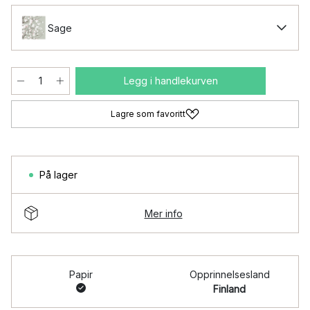
Sage
Legg i handlekurven
Lagre som favoritt
På lager
Mer info
Papir
Opprinnelsesland
Finland