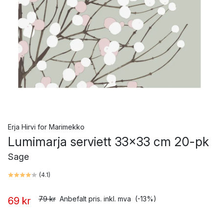
Erja Hirvi
for
Marimekko
Lumimarja serviett 33x33 cm 20-pk
Sage
(
4.1
)
79 kr
Anbefalt pris. inkl. mva
(-13%)
69 kr