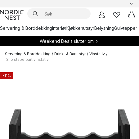
Servering & Borddekking
Interiør
Kjøkkenutstyr
Belysning
Gulvtepper 
Weekend Deals slutter om
Servering & Borddekking
/
Drink- & Barutstyr
/
Vinstativ
/
Silo stabelbart vinstativ
-11%