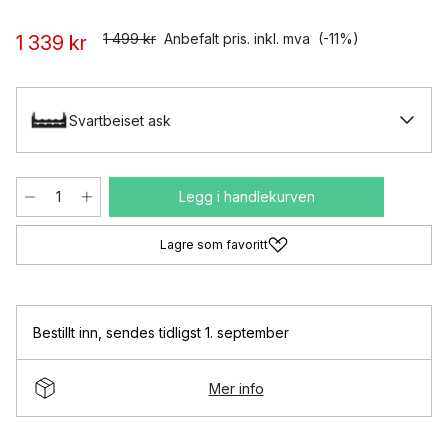
1 499 kr
Anbefalt pris. inkl. mva
(-11%)
1 339 kr
Svartbeiset ask
Legg i handlekurven
Lagre som favoritt
Bestillt inn
,
sendes tidligst 1. september
Mer info