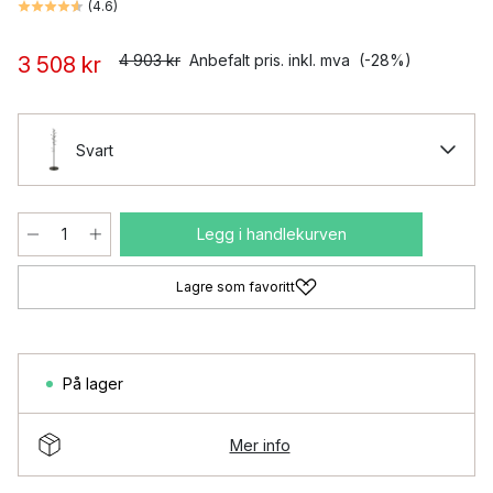
(
4.6
)
4 903 kr
Anbefalt pris. inkl. mva
(-28%)
3 508 kr
Svart
Legg i handlekurven
Lagre som favoritt
På lager
Mer info