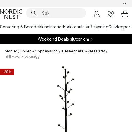
Servering & Borddekking
Interiør
Kjøkkenutstyr
Belysning
Gulvtepper 
Weekend Deals slutter om
Møbler
/
Hyller & Oppbevaring
/
Kleshengere & Klesstativ
/
Bill Floor klesknagg
-28%