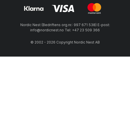
Nordic Nest (Bedriftens org.nr.: 997 671 538) E-post:
info@nordicnest.no Tel: +47 23 509 366
© 2002 - 2026 Copyright Nordic Nest AB