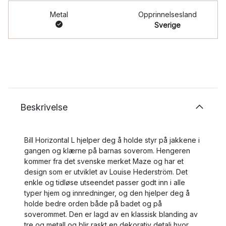
Metal
Opprinnelsesland
Sverige
Beskrivelse
Bill Horizontal L hjelper deg å holde styr på jakkene i
gangen og klærne på barnas soverom. Hengeren
kommer fra det svenske merket Maze og har et
design som er utviklet av Louise Hederström. Det
enkle og tidløse utseendet passer godt inn i alle
typer hjem og innredninger, og den hjelper deg å
holde bedre orden både på badet og på
soverommet. Den er lagd av en klassisk blanding av
tre og metall og blir raskt en dekorativ detalj hvor