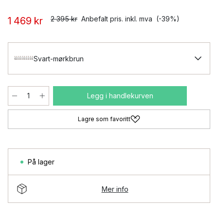
2 395 kr
Anbefalt pris. inkl. mva
(-39%)
1 469 kr
Svart-mørkbrun
Legg i handlekurven
Lagre som favoritt
På lager
Mer info