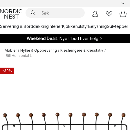
Servering & Borddekking
Interiør
Kjøkkenutstyr
Belysning
Gulvtepper 
Weekend Deals
: Nye tilbud hver helg
Møbler
/
Hyller & Oppbevaring
/
Kleshengere & Klesstativ
/
Bill Horizontal L
-39%