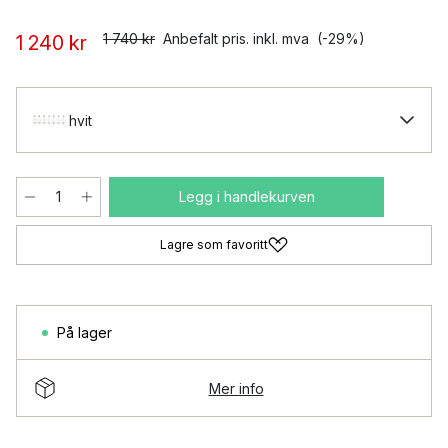
1 740 kr
Anbefalt pris. inkl. mva
(-29%)
1 240 kr
hvit
Legg i handlekurven
Lagre som favoritt
På lager
Mer info