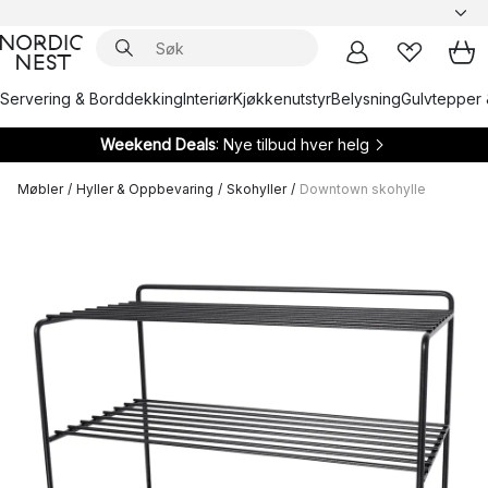
Servering & Borddekking
Interiør
Kjøkkenutstyr
Belysning
Gulvtepper 
Weekend Deals
: Nye tilbud hver helg
Møbler
/
Hyller & Oppbevaring
/
Skohyller
/
Downtown skohylle