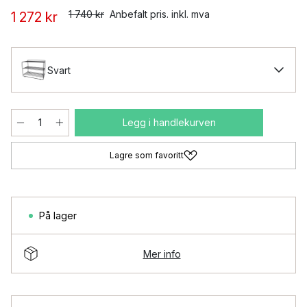
1 740 kr
Anbefalt pris. inkl. mva
1 272 kr
Svart
Legg i handlekurven
Lagre som favoritt
På lager
Mer info