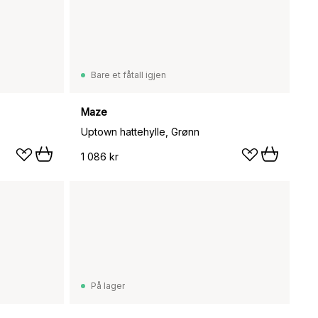
Bare et fåtall igjen
Maze
Uptown hattehylle, Grønn
1 086 kr
På lager