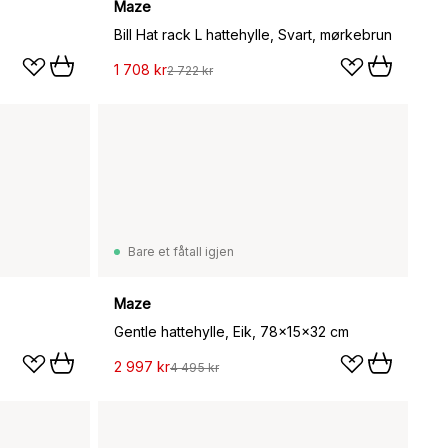
Maze
Bill Hat rack L hattehylle, Svart, mørkebrun
1 708 kr
2 722 kr
Bare et fåtall igjen
Maze
Gentle hattehylle, Eik, 78x15x32 cm
2 997 kr
4 495 kr