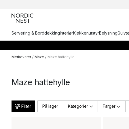
Servering & Borddekking
Interiør
Kjøkkenutstyr
Belysning
Gulvt
Merkevarer
/
Maze
/
Maze hattehylle
Maze hattehylle
Filter
På lager
Kategorier
Farger