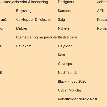
reklamasjon
Interiør & Innredning
Designers
Jobbe
Belysning
Kampanjer
Affilia
rsmål
Gulvtepper & Tekstiler
Salg
Presse
jon
Møbler
Nyheter
Nordic
Utemøbler og hagemøbler
Bestselgere
r
Gavekort
Høytider
Rom
Gavetips
2B
Nest Trends
Black Friday 2026
Cyber Monday
Rabattkoder Nordic Nest