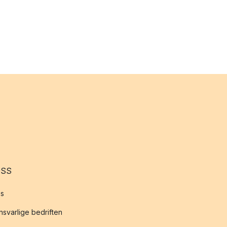
OSS
s
svarlige bedriften