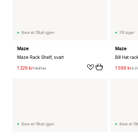
Bare et fåtall igjen
På lager
Maze
Maze
Maze Rack Shelf, svart
Bill Hat rac
1 329 kr
1 599 kr
1 631 kr
2 7
Bare et fåtall igjen
Bare et fåt