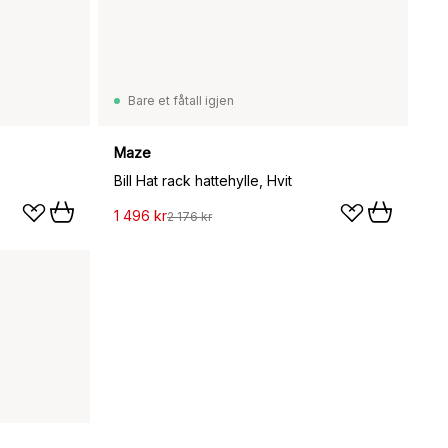
Bare et fåtall igjen
Maze
Bill Hat rack hattehylle, Hvit
1 496 kr
2 176 kr