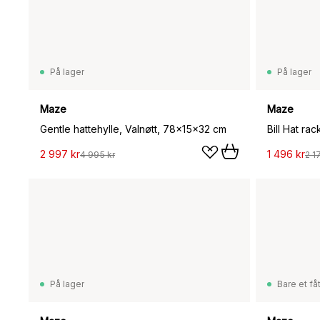
På lager
På lager
Maze
Maze
Gentle hattehylle, Valnøtt, 78x15x32 cm
Bill Hat ra
2 997 kr
1 496 kr
4 995 kr
2 1
På lager
Bare et fåt