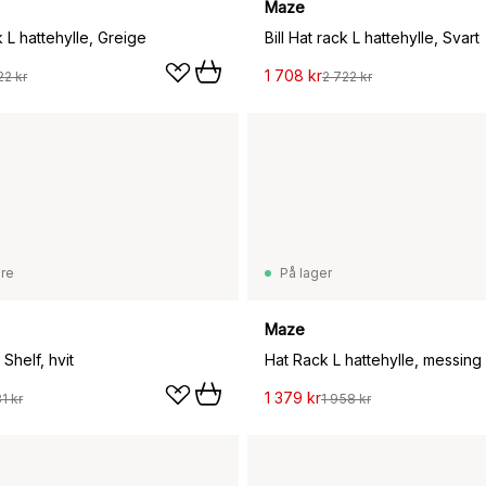
Maze
k L hattehylle, Greige
Bill Hat rack L hattehylle, Svart
1 708 kr
22 kr
2 722 kr
are
På lager
Maze
Shelf, hvit
Hat Rack L hattehylle, messing
1 379 kr
1 kr
1 958 kr