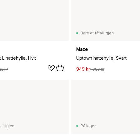
Bare et fåtall igjen
Maze
k L hattehylle, Hvit
Uptown hattehylle, Svart
949 kr
22 kr
1 086 kr
all igjen
På lager