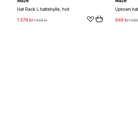
Maze
Maze
Hat Rack L hattehylle, hvit
Uptown hatt
1 379 kr
949 kr
1 958 kr
1 086