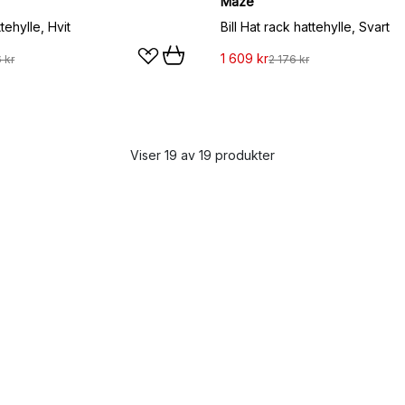
Maze
ehylle, Hvit
Bill Hat rack hattehylle, Svart
1 609 kr
 kr
2 176 kr
Viser 19 av 19 produkter