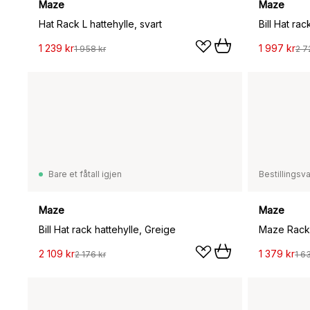
Maze
Maze
Hat Rack L hattehylle, svart
Bill Hat rac
1 239 kr
1 997 kr
1 958 kr
2 7
Bare et fåtall igjen
Bestillingsv
Maze
Maze
Bill Hat rack hattehylle, Greige
Maze Rack 
2 109 kr
1 379 kr
2 176 kr
1 63