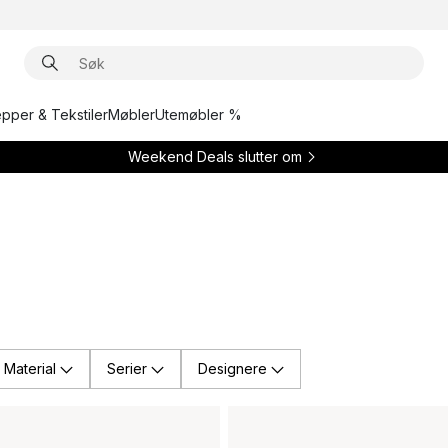
epper & Tekstiler
Møbler
Utemøbler %
Weekend Deals slutter om
Material
Serier
Designere