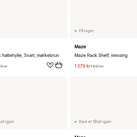
På lager
Maze
ck hattehylle, Svart, mørkebrun
Maze Rack Shelf, messing
1 379 kr
76 kr
1 631 kr
all igjen
Bare et fåtall igjen