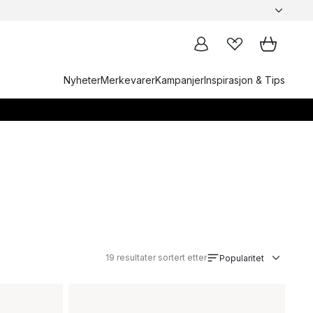
Nyheter
Merkevarer
Kampanjer
Inspirasjon & Tips
19
resultater sortert etter
Popularitet