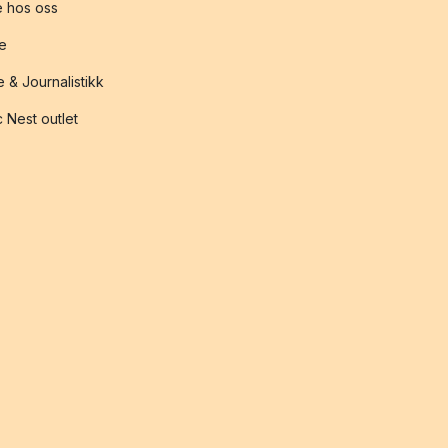
 hos oss
te
 & Journalistikk
 Nest outlet