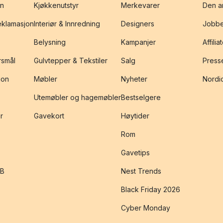
on
Kjøkkenutstyr
Merkevarer
Den an
reklamasjon
Interiør & Innredning
Designers
Jobbe
Belysning
Kampanjer
Affilia
rsmål
Gulvtepper & Tekstiler
Salg
Presse
jon
Møbler
Nyheter
Nordic
Utemøbler og hagemøbler
Bestselgere
r
Gavekort
Høytider
Rom
Gavetips
2B
Nest Trends
Black Friday 2026
Cyber Monday