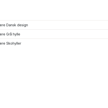
lere Dansk design
lere Grå hylle
lere Skohyller