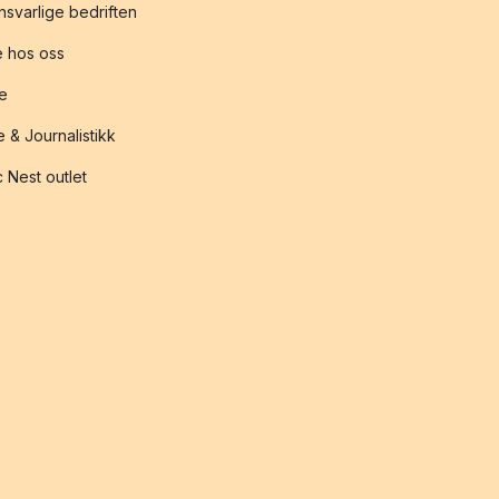
svarlige bedriften
 hos oss
te
 & Journalistikk
 Nest outlet