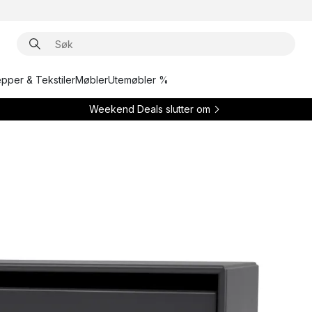
epper & Tekstiler
Møbler
Utemøbler %
Weekend Deals slutter om