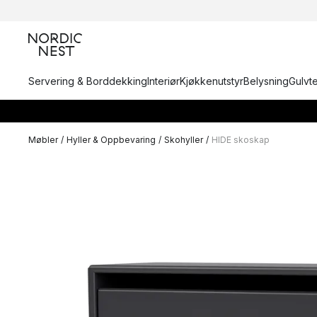
Servering & Borddekking
Interiør
Kjøkkenutstyr
Belysning
Gulvt
Møbler
/
Hyller & Oppbevaring
/
Skohyller
/
HIDE skoskap