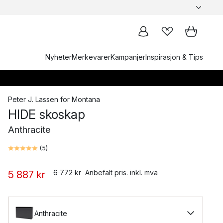
Nyheter
Merkevarer
Kampanjer
Inspirasjon & Tips
Peter J. Lassen
for
Montana
HIDE skoskap
Anthracite
(
5
)
6 772 kr
Anbefalt pris. inkl. mva
5 887 kr
Anthracite