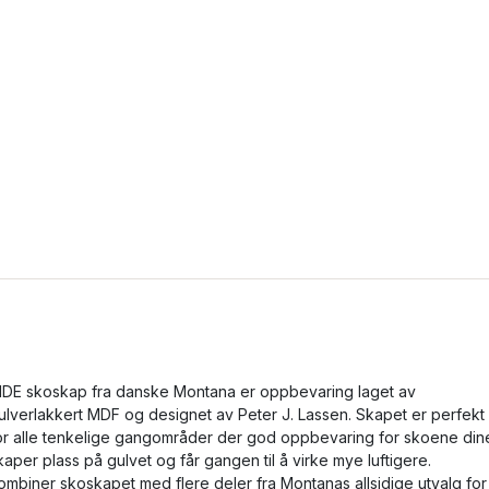
IDE skoskap fra danske Montana er oppbevaring laget av
ulverlakkert MDF og designet av Peter J. Lassen. Skapet er perfekt
or alle tenkelige gangområder der god oppbevaring for skoene din
kaper plass på gulvet og får gangen til å virke mye luftigere.
ombiner skoskapet med flere deler fra Montanas allsidige utvalg for