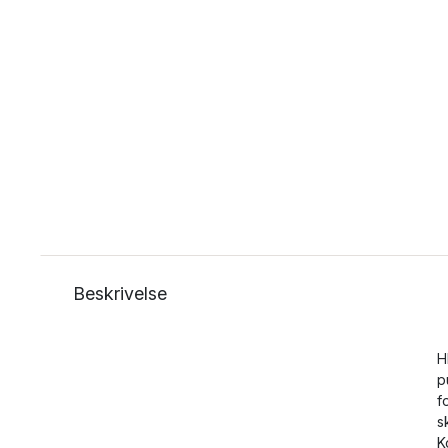
Beskrivelse
H
p
f
s
K