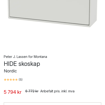
Peter J. Lassen
for
Montana
HIDE skoskap
Nordic
(
5
)
6 772 kr
Anbefalt pris. inkl. mva
5 794 kr