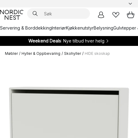
Servering & Borddekking
Interiør
Kjøkkenutstyr
Belysning
Gulvtepper 
Weekend Deals
: Nye tilbud hver helg
Møbler
/
Hyller & Oppbevaring
/
Skohyller
/
HIDE skoskap