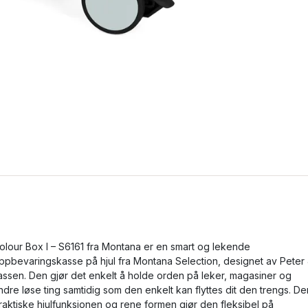
olour Box I – S6161 fra Montana er en smart og lekende
ppbevaringskasse på hjul fra Montana Selection, designet av Peter 
assen. Den gjør det enkelt å holde orden på leker, magasiner og
ndre løse ting samtidig som den enkelt kan flyttes dit den trengs. De
raktiske hjulfunksjonen og rene formen gjør den fleksibel på