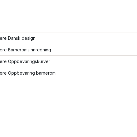
lere Dansk design
lere Barneromsinnredning
flere Oppbevaringskurver
flere Oppbevaring barnerom