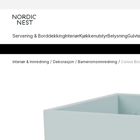
Servering & Borddekking
Interiør
Kjøkkenutstyr
Belysning
Gulvt
Interiør & Innredning
/
Dekorasjon
/
Barneromsinnredning
/
Colour Box