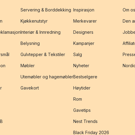
Servering & Borddekking
Inspirasjon
Om os
on
Kjøkkenutstyr
Merkevarer
Den an
reklamasjon
Interiør & Innredning
Designers
Jobbe
Belysning
Kampanjer
Affilia
rsmål
Gulvtepper & Tekstiler
Salg
Presse
jon
Møbler
Nyheter
Nordic
Utemøbler og hagemøbler
Bestselgere
r
Gavekort
Høytider
Rom
Gavetips
2B
Nest Trends
Black Friday 2026