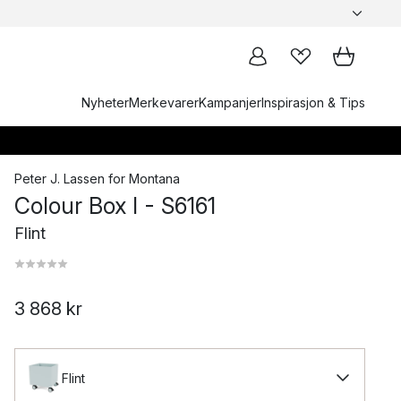
Nyheter
Merkevarer
Kampanjer
Inspirasjon & Tips
Peter J. Lassen
for
Montana
Colour Box I - S6161
Flint
3 868 kr
Flint