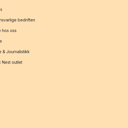
s
svarlige bedriften
 hos oss
te
 & Journalistikk
 Nest outlet