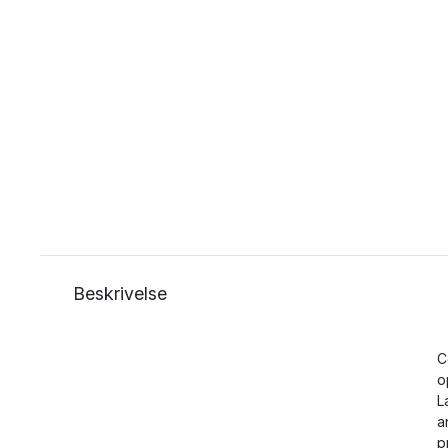
Beskrivelse
C
o
L
a
p