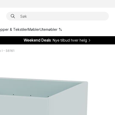
epper & Tekstiler
Møbler
Utemøbler %
Weekend Deals
: Nye tilbud hver helg
 I - S6161