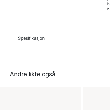
b
b
Spesifikasjon
Andre likte også