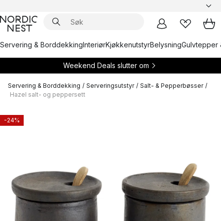
Servering & Borddekking
Interiør
Kjøkkenutstyr
Belysning
Gulvtepper 
Weekend Deals slutter om
Servering & Borddekking
/
Serveringsutstyr
/
Salt- & Pepperbøsser
/
Hazel salt- og peppersett
-24%