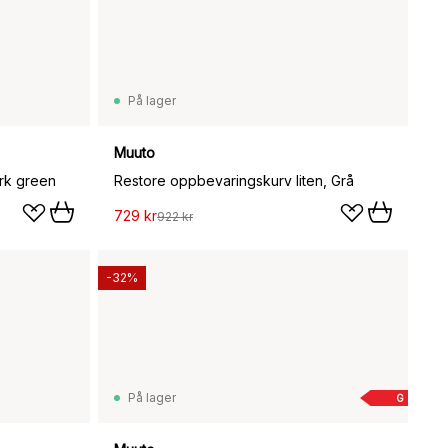
På lager
Muuto
rk green
Restore oppbevaringskurv liten, Grå
729 kr
922 kr
-32%
På lager
G