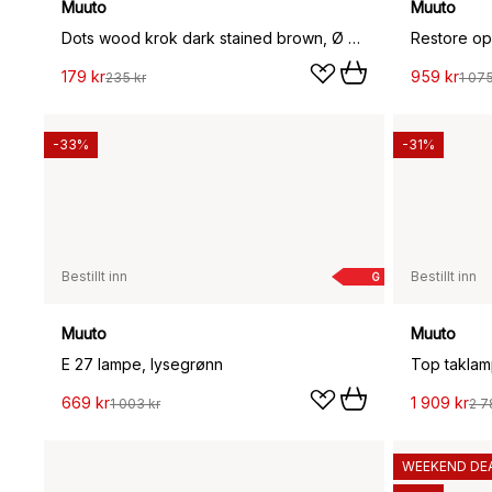
Muuto
Muuto
Dots wood krok dark stained brown, Ø 6,5 cm
Restore op
179 kr
959 kr
235 kr
1 075
-33%
-31%
Bestillt inn
Bestillt inn
G
Muuto
Muuto
E 27 lampe, lysegrønn
Top takla
669 kr
1 909 kr
1 003 kr
2 7
WEEKEND DE