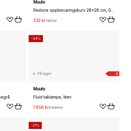
Muuto
Restore oppbevaringskurv 28x28 cm, Grey mélange
532 kr
763 kr
-34%
På lager
G
Muuto
segrå
Fluid taklampe, liten
1 656 kr
2 504 kr
-21%