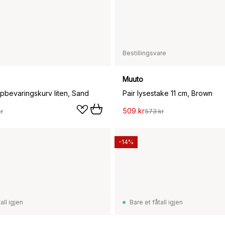
Bestillingsvare
Muuto
pbevaringskurv liten, Sand
Pair lysestake 11 cm, Brown
509 kr
r
573 kr
-14%
all igjen
Bare et fåtall igjen