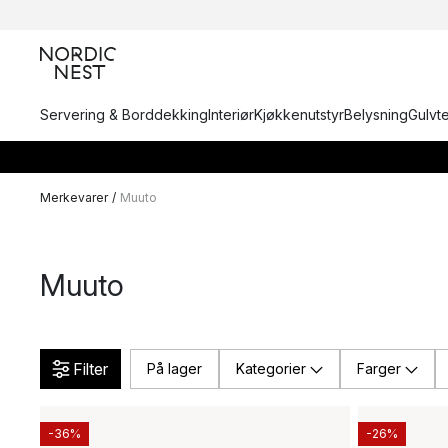
Servering & Borddekking
Interiør
Kjøkkenutstyr
Belysning
Gulvt
Merkevarer
/
Muuto
Muuto
Filter
På lager
Kategorier
Farger
-36%
-26%