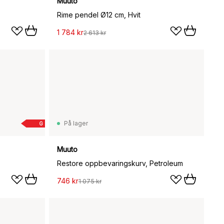
Muuto
Rime pendel Ø12 cm, Hvit
1 784 kr
2 613 kr
På lager
G
Muuto
Restore oppbevaringskurv, Petroleum
746 kr
1 075 kr