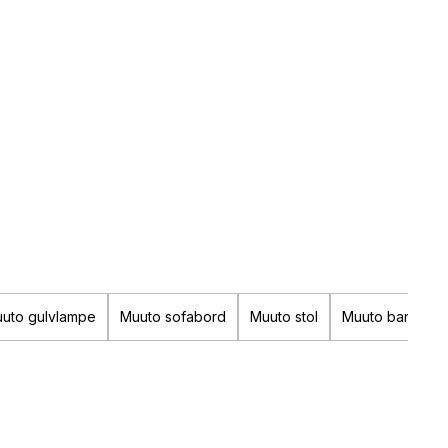
uto gulvlampe
Muuto sofabord
Muuto stol
Muuto barstol