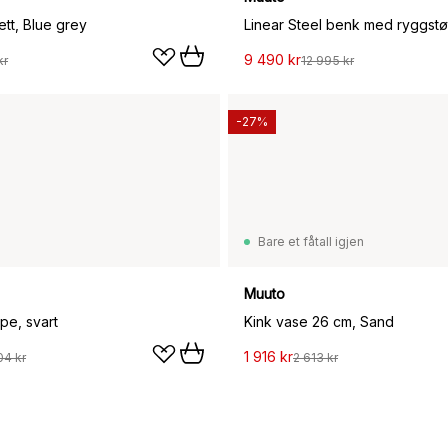
ett, Blue grey
9 490 kr
kr
12 995 kr
-27%
Bare et fåtall igjen
Muuto
pe, svart
Kink vase 26 cm, Sand
1 916 kr
04 kr
2 613 kr