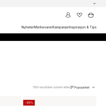
Nyheter
Merkevarer
Kampanjer
Inspirasjon & Tips
1165
resultater sortert etter
Popularitet
-40%