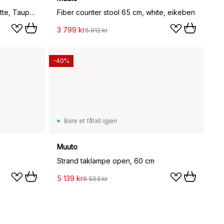
Linear Steel benk med ryggstøtte, Taupe, 170x34 cm
Fiber counter stool 65 cm, white, eikeben
3 799 kr
5 012 kr
-40%
Bare et fåtall igjen
Muuto
Strand taklampe open, 60 cm
5 139 kr
8 503 kr