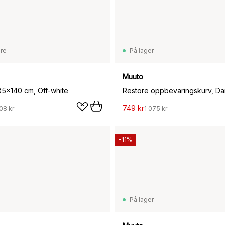
are
På lager
Muuto
85x140 cm, Off-white
Restore oppbevaringskurv, Da
749 kr
08 kr
1 075 kr
-11%
På lager