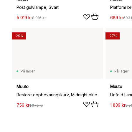
Post gulvlampe, Svart
Platform br
5 019 kr
689 kr
8 016 kr
693 
-29%
-27%
På lager
På lager
Muuto
Muuto
Restore oppbevaringskurv, Midnight blue
Unfold Lam
759 kr
1 839 kr
1 075 kr
2 5