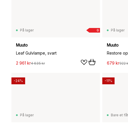
På lager
På lager
G
Muuto
Muuto
Leaf Gulvlampe, svart
Restore op
2 961 kr
679 kr
4 635 kr
922 k
-24%
-11%
På lager
Bare et fåt