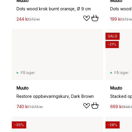
Muuto
Muuto
Dots wood krok burnt oransje, Ø 9 cm
244 kr
199 kr
272 kr
272 k
SALG
-21%
På lager
På lager
Muuto
Muuto
Restore oppbevaringskurv, Dark Brown
740 kr
669 kr
1 075 kr
846 
-35%
-28%