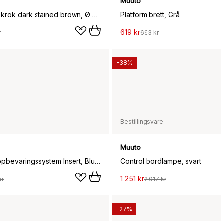
Muuto
Dots wood krok dark stained brown, Ø 9 cm
Platform brett, Grå
619 kr
r
693 kr
-38%
Bestillingsvare
Muuto
Stacked oppbevaringssystem Insert, Blue grey
Control bordlampe, svart
1 251 kr
kr
2 017 kr
-27%