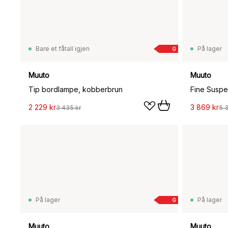
Bare et fåtall igjen
På lager
G
Muuto
Muuto
Tip bordlampe, kobberbrun
Fine Suspe
2 229 kr
3 869 kr
3 435 kr
5 
På lager
På lager
G
Muuto
Muuto