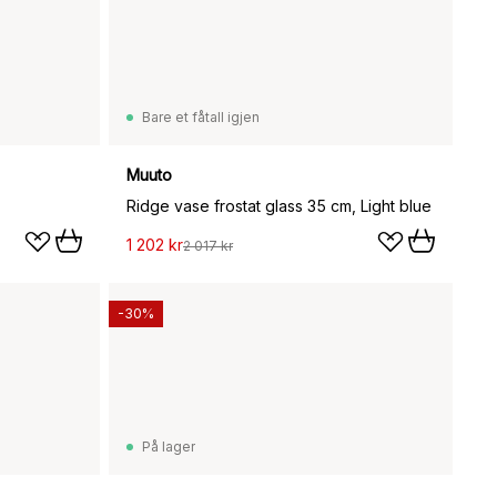
Bare et fåtall igjen
Muuto
Ridge vase frostat glass 35 cm, Light blue
1 202 kr
2 017 kr
-30%
På lager