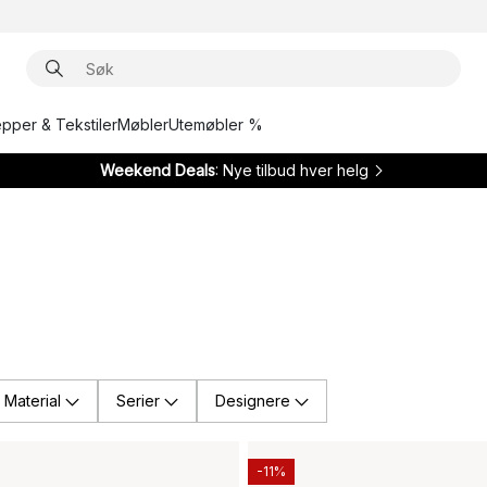
epper & Tekstiler
Møbler
Utemøbler %
Weekend Deals
: Nye tilbud hver helg
Material
Serier
Designere
-11%