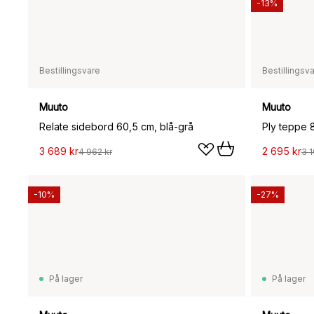
-13%
Bestillingsvare
Bestillingsv
Muuto
Muuto
Relate sidebord 60,5 cm, blå-grå
Ply teppe 
3 689 kr
2 695 kr
4 962 kr
3 1
-10%
-27%
På lager
På lager