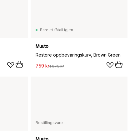
Bare et fåtall igjen
Muuto
Restore oppbevaringskurv, Brown Green
759 kr
1 075 kr
Bestillingsvare
Muuto