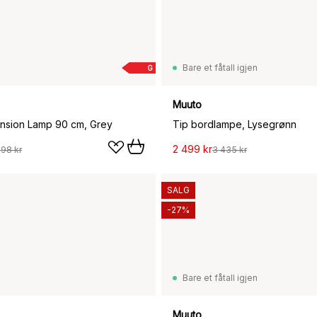
Bare et fåtall igjen
G
Muuto
nsion Lamp 90 cm, Grey
Tip bordlampe, Lysegrønn
2 499 kr
398 kr
3 435 kr
SALG
-27%
Bare et fåtall igjen
Muuto