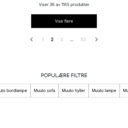
Viser 36 av 1165 produkter
Vise flere
1
2
3
...
33
POPULÆRE FILTRE
uto bordlampe
Muuto sofa
Muuto hyller
Muuto lampe
Mu