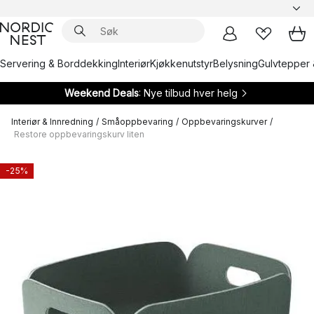
Servering & Borddekking
Interiør
Kjøkkenutstyr
Belysning
Gulvtepper 
Weekend Deals
: Nye tilbud hver helg
Interiør & Innredning
/
Småoppbevaring
/
Oppbevaringskurver
/
Restore oppbevaringskurv liten
-25%