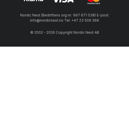
Nordic Nest (Bedriftens org.nr.: 997 671 538) E-post:
info@nordicnest.no Tel: +47 23 509 366
© 2002 - 2026 Copyright Nordic Nest AB