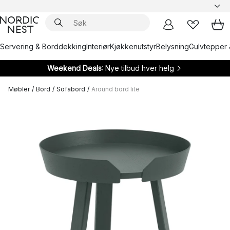
Servering & Borddekking
Interiør
Kjøkkenutstyr
Belysning
Gulvtepper 
Weekend Deals
: Nye tilbud hver helg
Møbler
/
Bord
/
Sofabord
/
Around bord lite