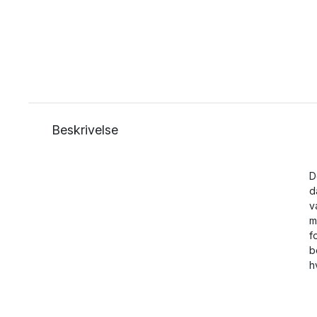
Beskrivelse
D
d
v
m
f
b
h