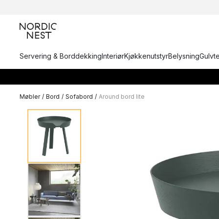
Servering & Borddekking
Interiør
Kjøkkenutstyr
Belysning
Gulvt
Møbler
/
Bord
/
Sofabord
/
Around bord lite