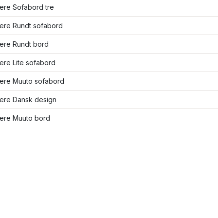
lere Sofabord tre
lere Rundt sofabord
lere Rundt bord
lere Lite sofabord
lere Muuto sofabord
lere Dansk design
lere Muuto bord