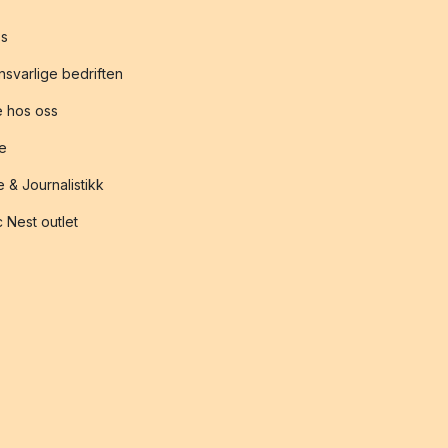
s
svarlige bedriften
 hos oss
te
 & Journalistikk
 Nest outlet