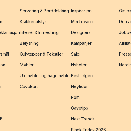
Servering & Borddekking
Inspirasjon
Om os
on
Kjøkkenutstyr
Merkevarer
Den an
reklamasjon
Interiør & Innredning
Designers
Jobbe
Belysning
Kampanjer
Affilia
rsmål
Gulvtepper & Tekstiler
Salg
Presse
jon
Møbler
Nyheter
Nordic
Utemøbler og hagemøbler
Bestselgere
r
Gavekort
Høytider
Rom
Gavetips
2B
Nest Trends
Black Friday 2026