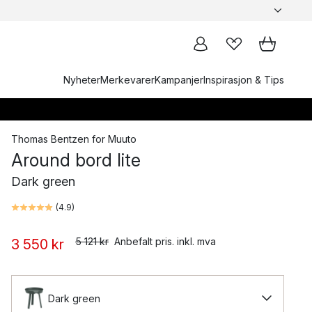
Nyheter
Merkevarer
Kampanjer
Inspirasjon & Tips
Thomas Bentzen
for
Muuto
Around bord lite
Dark green
(
4.9
)
5 121 kr
Anbefalt pris. inkl. mva
3 550 kr
Dark green