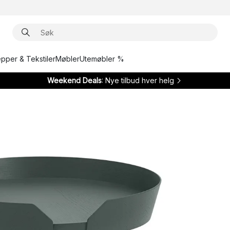
epper & Tekstiler
Møbler
Utemøbler %
Weekend Deals
: Nye tilbud hver helg