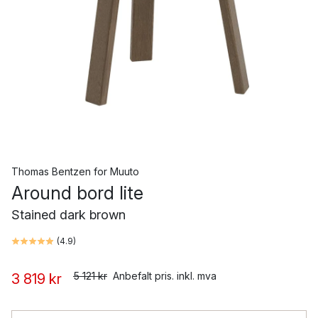
Thomas Bentzen
for
Muuto
Around bord lite
Stained dark brown
(
4.9
)
5 121 kr
Anbefalt pris. inkl. mva
3 819 kr