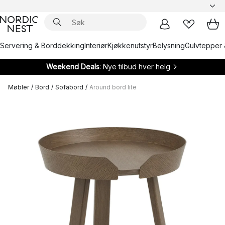
Servering & Borddekking
Interiør
Kjøkkenutstyr
Belysning
Gulvtepper 
Weekend Deals
: Nye tilbud hver helg
Møbler
/
Bord
/
Sofabord
/
Around bord lite