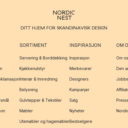
DITT HJEM FOR SKANDINAVISK DESIGN
SORTIMENT
INSPIRASJON
OM 
Servering & Borddekking
Inspirasjon
Om os
on
Kjøkkenutstyr
Merkevarer
Den an
reklamasjon
Interiør & Innredning
Designers
Jobbe
Belysning
Kampanjer
Affilia
rsmål
Gulvtepper & Tekstiler
Salg
Presse
jon
Møbler
Nyheter
Nordic
Utemøbler og hagemøbler
Bestselgere