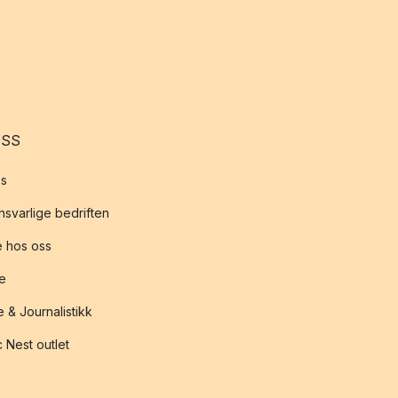
OSS
s
svarlige bedriften
 hos oss
te
 & Journalistikk
 Nest outlet