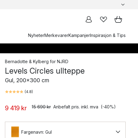
Nyheter
Merkevarer
Kampanjer
Inspirasjon & Tips
Bernadotte & Kylberg
for
NJRD
Levels Circles ullteppe
Gul, 200x300 cm
(
4.8
)
15 690 kr
Anbefalt pris. inkl. mva
(-40%)
9 419 kr
Fargenavn: Gul