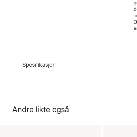
g
d
l
E
e
Spesifikasjon
Andre likte også