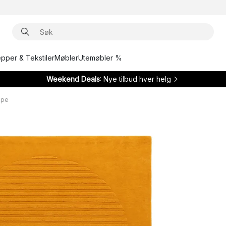
epper & Tekstiler
Møbler
Utemøbler %
Weekend Deals
: Nye tilbud hver helg
ppe