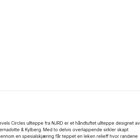
evels Circles ullteppe fra NJRD er et håndtuftet ullteppe designet av
ernadotte & Kylberg. Med to delvis overlappende sirkler skapt
jennom en spesialskjæring får teppet en leken relieff hvor randene