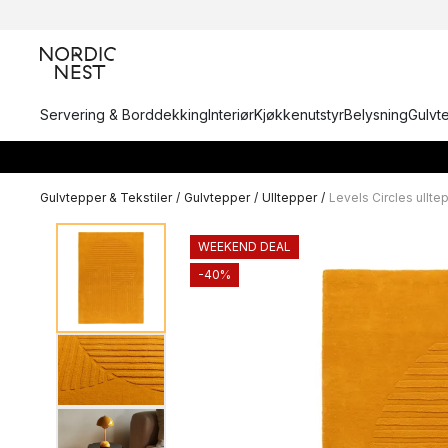
Servering & Borddekking
Interiør
Kjøkkenutstyr
Belysning
Gulvt
Gulvtepper & Tekstiler
/
Gulvtepper
/
Ulltepper
/
Levels Circles ullte
WEEKEND DEAL
-40%