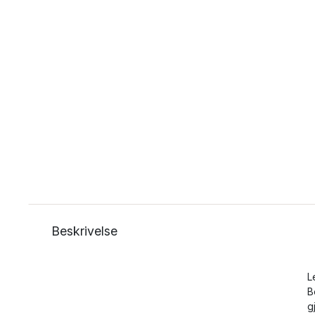
Beskrivelse
L
B
g