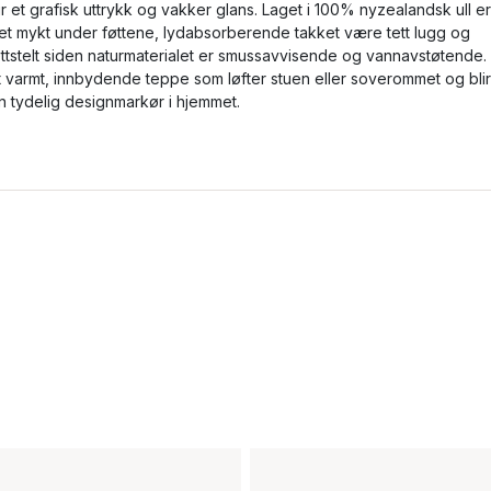
ir et grafisk uttrykk og vakker glans. Laget i 100% nyzealandsk ull er
et mykt under føttene, lydabsorberende takket være tett lugg og
ettstelt siden naturmaterialet er smussavvisende og vannavstøtende.
t varmt, innbydende teppe som løfter stuen eller soverommet og blir
n tydelig designmarkør i hjemmet.