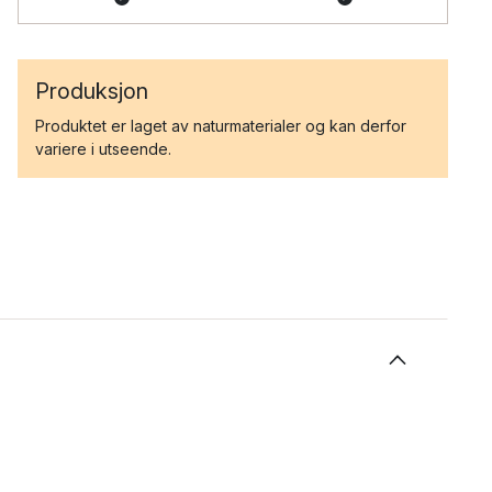
Produksjon
Produktet er laget av naturmaterialer og kan derfor
variere i utseende.