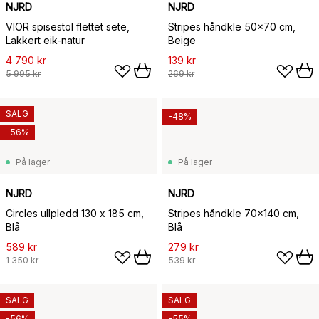
NJRD
NJRD
VIOR spisestol flettet sete,
Stripes håndkle 50x70 cm,
Lakkert eik-natur
Beige
4 790 kr
139 kr
5 995 kr
269 kr
SALG
-48%
-56%
På lager
På lager
NJRD
NJRD
Circles ullpledd 130 x 185 cm,
Stripes håndkle 70x140 cm,
Blå
Blå
589 kr
279 kr
1 350 kr
539 kr
SALG
SALG
-56%
-55%