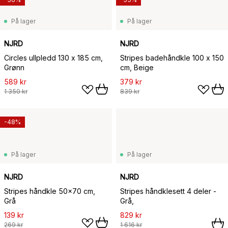
På lager
På lager
NJRD
NJRD
Circles ullpledd 130 x 185 cm,
Stripes badehåndkle 100 x 150
Grønn
cm, Beige
589 kr
379 kr
1 350 kr
839 kr
-48%
På lager
På lager
NJRD
NJRD
Stripes håndkle 50x70 cm,
Stripes håndklesett 4 deler -
Grå
Grå,
139 kr
829 kr
269 kr
1 616 kr