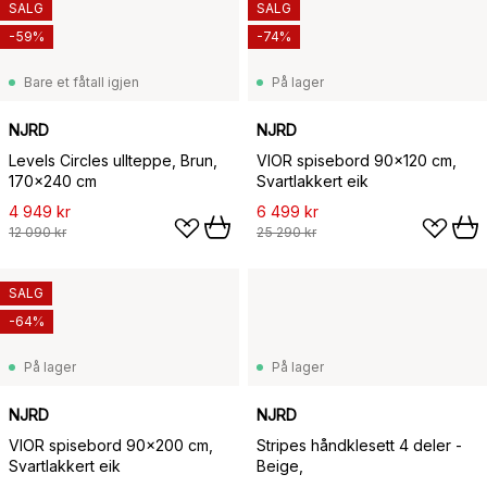
SALG
SALG
-59%
-74%
Bare et fåtall igjen
På lager
NJRD
NJRD
Levels Circles ullteppe, Brun,
VIOR spisebord 90x120 cm,
170x240 cm
Svartlakkert eik
4 949 kr
6 499 kr
12 090 kr
25 290 kr
SALG
-64%
På lager
På lager
NJRD
NJRD
VIOR spisebord 90x200 cm,
Stripes håndklesett 4 deler -
Svartlakkert eik
Beige,