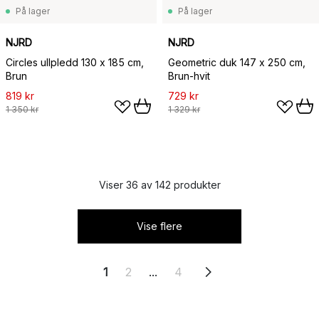
På lager
På lager
NJRD
NJRD
Circles ullpledd 130 x 185 cm,
Geometric duk 147 x 250 cm,
Brun
Brun-hvit
819 kr
729 kr
1 350 kr
1 329 kr
Viser 36 av 142 produkter
Vise flere
1
2
...
4