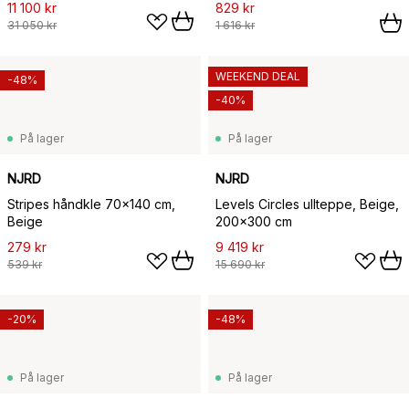
11 100 kr
829 kr
31 050 kr
1 616 kr
WEEKEND DEAL
-48%
-40%
På lager
På lager
NJRD
NJRD
Stripes håndkle 70x140 cm,
Levels Circles ullteppe, Beige,
Beige
200x300 cm
279 kr
9 419 kr
539 kr
15 690 kr
-20%
-48%
På lager
På lager