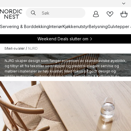
Servering & Borddekking
Interiør
Kjøkkenutstyr
Belysning
Gulvtepper 
Weekend Deals slutter om
Merkevarer
/
NJRD
NJRD
NJRD skaper design som fanger essensen av skandinaviske øyeblikk,
og tilbyr alt fra tekstiler som tepper og pledd til elegant servise og
møbler i materialer av høy kvalitet. Med fokus på godt design og
taktile materialer inviterer designduoen Bernadotte & Kylberg til de
små, men betydningsfulle øyeblikkene som binder oss sammen.