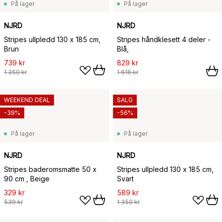
På lager
På lager
NJRD
NJRD
Stripes ullpledd 130 x 185 cm,
Stripes håndklesett 4 deler -
Brun
Blå,
739 kr
829 kr
1 350 kr
1 616 kr
WEEKEND DEAL
SALG
-39%
-56%
På lager
På lager
NJRD
NJRD
Stripes baderomsmatte 50 x
Stripes ullpledd 130 x 185 cm,
90 cm , Beige
Svart
329 kr
589 kr
539 kr
1 350 kr