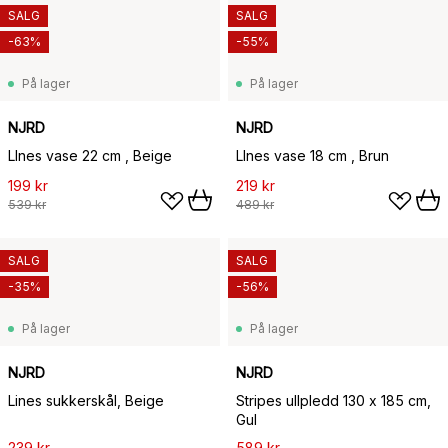
SALG
SALG
-63%
-55%
På lager
På lager
NJRD
NJRD
LInes vase 22 cm , Beige
LInes vase 18 cm , Brun
199 kr
219 kr
539 kr
489 kr
SALG
SALG
-35%
-56%
På lager
På lager
NJRD
NJRD
Lines sukkerskål, Beige
Stripes ullpledd 130 x 185 cm,
Gul
239 kr
589 kr