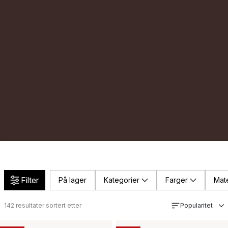
Filter
På lager
Kategorier
Farger
Mate
142
resultater sortert etter
Popularitet