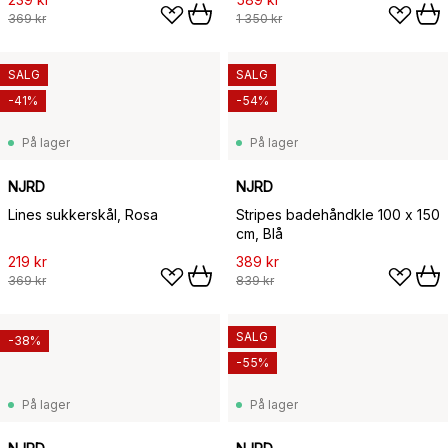
369 kr
1 350 kr
SALG
SALG
-41%
-54%
På lager
På lager
NJRD
NJRD
Lines sukkerskål, Rosa
Stripes badehåndkle 100 x 150
cm, Blå
219 kr
389 kr
369 kr
839 kr
SALG
-38%
-55%
På lager
På lager