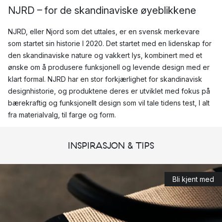
NJRD – for de skandinaviske øyeblikkene
NJRD, eller Njord som det uttales, er en svensk merkevare
som startet sin historie I 2020. Det startet med en lidenskap for
den skandinaviske nature og vakkert lys, kombinert med et
ønske om å produsere funksjonell og levende design med er
klart formal. NJRD har en stor forkjærlighet for skandinavisk
designhistorie, og produktene deres er utviklet med fokus på
bærekraftig og funksjonellt design som vil tale tidens test, I alt
fra materialvalg, til farge og form.
NJRD skaper designprodukter som vil finne et naturlig sted I
INSPIRASJON & TIPS
hjemmet ditt, uansett stil. På denne måten vil NJRD hjelpe deg
med å skape flere skandinaviske øyeblikk I hverdagen, ved
spesielle anledninger og alle øyeblikk imellom – alene og med
Bli kjent med
dine nærmeste.
Tenk deg å kose deg på sofaen eller I din favoritt lenestol og
pakke deg inn I et vakkert teppe, hendene dine rundt et stort