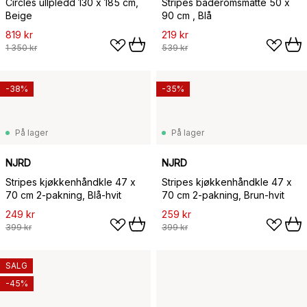
Circles ullpledd 130 x 185 cm,
Stripes baderomsmatte 50 x
Beige
90 cm , Blå
819 kr
219 kr
1 350 kr
539 kr
-38%
-35%
På lager
På lager
NJRD
NJRD
Stripes kjøkkenhåndkle 47 x
Stripes kjøkkenhåndkle 47 x
70 cm 2-pakning, Blå-hvit
70 cm 2-pakning, Brun-hvit
249 kr
259 kr
399 kr
399 kr
SALG
-45%