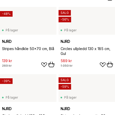
SALG
-48%
-56%
På lager
På lager
NJRD
NJRD
Stripes håndkle 50x70 cm, Blå
Circles ullpledd 130 x 185 cm,
Gul
139 kr
589 kr
269 kr
1 350 kr
SALG
-39%
-59%
På lager
På lager
NJRD
NJRD