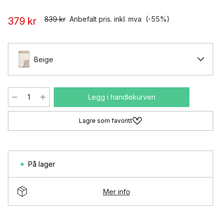
839 kr
Anbefalt pris. inkl. mva
(-55%)
379 kr
Beige
Legg i handlekurven
Lagre som favoritt
På lager
Mer info