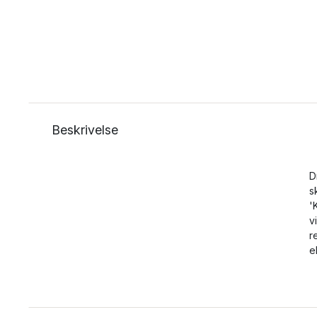
Beskrivelse
D
s
'
v
r
e