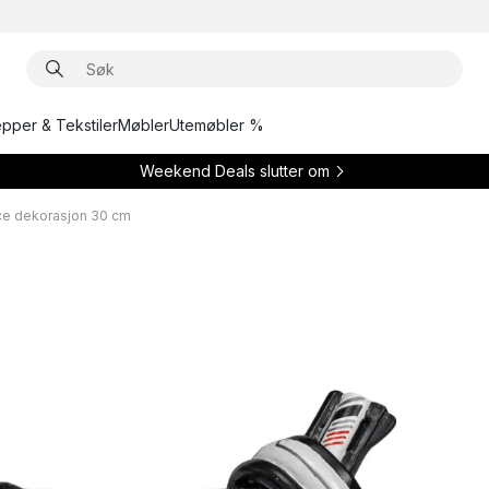
epper & Tekstiler
Møbler
Utemøbler %
Weekend Deals slutter om
ace dekorasjon 30 cm