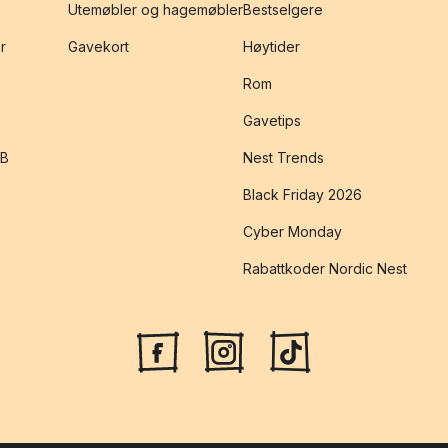
Utemøbler og hagemøbler
Bestselgere
r
Gavekort
Høytider
Rom
Gavetips
2B
Nest Trends
Black Friday 2026
Cyber Monday
Rabattkoder Nordic Nest