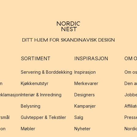
DITT HJEM FOR SKANDINAVISK DESIGN
SORTIMENT
INSPIRASJON
OM 
Servering & Borddekking
Inspirasjon
Om os
on
Kjøkkenutstyr
Merkevarer
Den an
reklamasjon
Interiør & Innredning
Designers
Jobbe
Belysning
Kampanjer
Affilia
rsmål
Gulvtepper & Tekstiler
Salg
Presse
jon
Møbler
Nyheter
Nordic