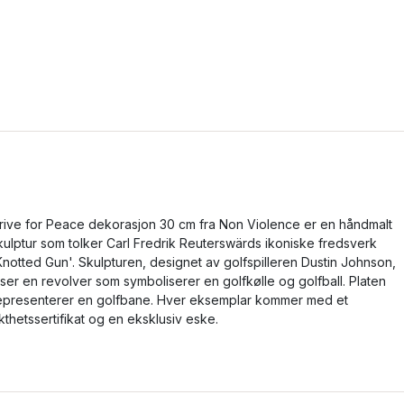
rive for Peace dekorasjon 30 cm fra Non Violence er en håndmalt
kulptur som tolker Carl Fredrik Reuterswärds ikoniske fredsverk
Knotted Gun'. Skulpturen, designet av golfspilleren Dustin Johnson,
iser en revolver som symboliserer en golfkølle og golfball. Platen
epresenterer en golfbane. Hver eksemplar kommer med et
kthetssertifikat og en eksklusiv eske.