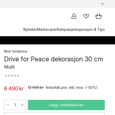
Nyheter
Merkevarer
Kampanjer
Inspirasjon & Tips
Non Violence
Drive for Peace dekorasjon 30 cm
Multi
12 995 kr
Anbefalt pris. inkl. mva
(-50%)
6 490 kr
Legg i handlekurven