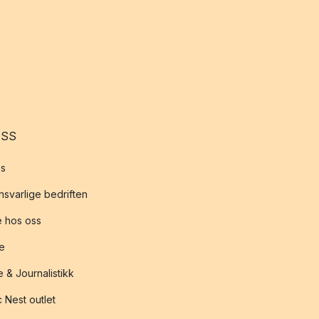
OSS
s
svarlige bedriften
 hos oss
te
 & Journalistikk
 Nest outlet