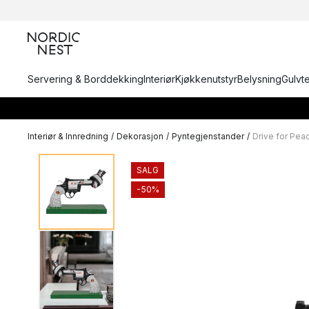
Servering & Borddekking
Interiør
Kjøkkenutstyr
Belysning
Gulvt
Interiør & Innredning
/
Dekorasjon
/
Pyntegjenstander
/
Drive for Pe
SALG
-50%