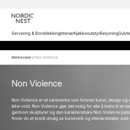
Servering & Borddekking
Interiør
Kjøkkenutstyr
Belysning
Gulvt
Merkevarer
/
Non Violence
Non Violence
Non Violence er et varemerke som forener kunst, design og 
ikke-vold. Non Violence gjør det mulig for alle å bidra til en
gjennom skulpturer og den karakteristiske Non Violence pisto
finner du et bredt utvalg av kunstverk og interiørdetaljer som u