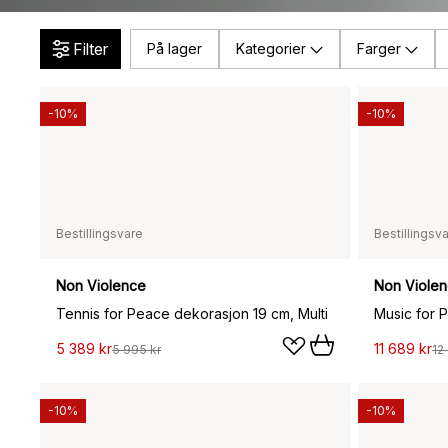
Filter
På lager
Kategorier
Farger
-10%
-10%
Bestillingsvare
Bestillingsv
Non Violence
Non Viole
Tennis for Peace dekorasjon 19 cm, Multi
Music for 
5 389 kr
11 689 kr
5 995 kr
12
-10%
-10%