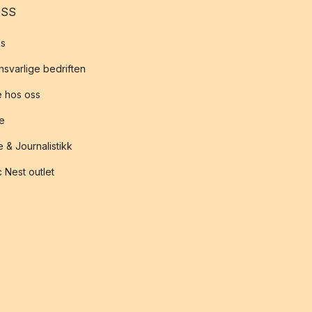
OSS
s
svarlige bedriften
 hos oss
te
 & Journalistikk
 Nest outlet