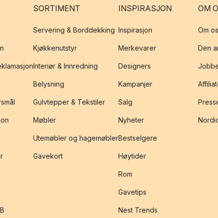
SORTIMENT
INSPIRASJON
OM 
Servering & Borddekking
Inspirasjon
Om os
on
Kjøkkenutstyr
Merkevarer
Den an
reklamasjon
Interiør & Innredning
Designers
Jobbe
Belysning
Kampanjer
Affilia
rsmål
Gulvtepper & Tekstiler
Salg
Presse
jon
Møbler
Nyheter
Nordic
Utemøbler og hagemøbler
Bestselgere
r
Gavekort
Høytider
Rom
Gavetips
2B
Nest Trends