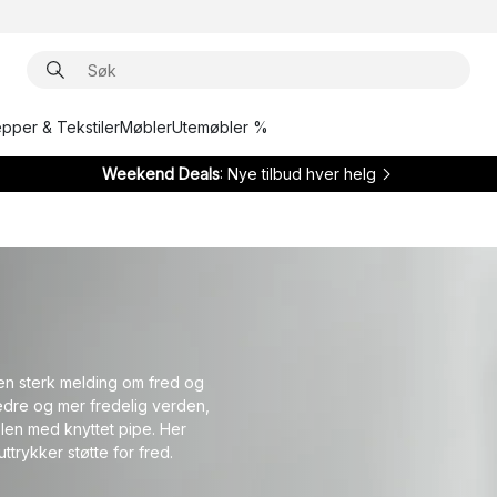
epper & Tekstiler
Møbler
Utemøbler %
Weekend Deals
: Nye tilbud hver helg
en sterk melding om fred og
 bedre og mer fredelig verden,
len med knyttet pipe. Her
ttrykker støtte for fred.