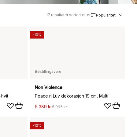
17
resultater sortert etter
Popularitet
-10%
Bestillingsvare
Non Violence
hvit
Peace n Luv dekorasjon 19 cm, Multi
5 389 kr
5 995 kr
-10%