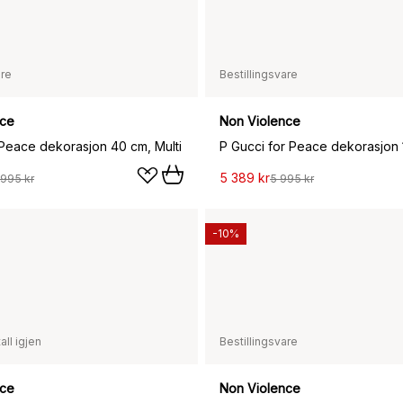
are
Bestillingsvare
nce
Non Violence
 Peace dekorasjon 40 cm, Multi
P Gucci for Peace dekorasjon 1
5 389 kr
 995 kr
5 995 kr
-10%
all igjen
Bestillingsvare
nce
Non Violence