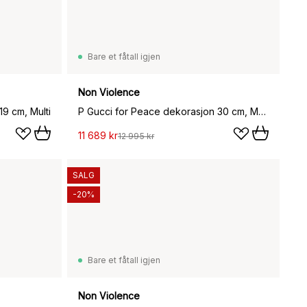
Bare et fåtall igjen
Non Violence
9 cm, Multi
P Gucci for Peace dekorasjon 30 cm, Multi
11 689 kr
12 995 kr
SALG
-20%
Bare et fåtall igjen
Non Violence