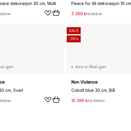
Peace dekorasjon 30 cm, Multi
Peace for All dekorasjon 19 cm,
5 389 kr
 995 kr
5 995 kr
SALG
-20%
all igjen
Bare et fåtall igjen
nce
Non Violence
30 cm, Svart
Cobolt blue 30 cm, Blå
10 396 kr
 995 kr
12 995 kr