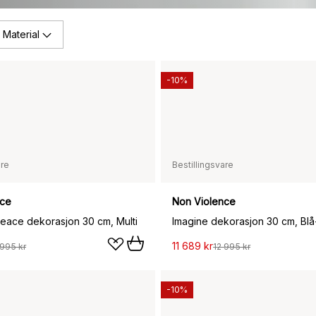
Material
-10%
are
Bestillingsvare
nce
Non Violence
Peace dekorasjon 30 cm, Multi
Imagine dekorasjon 30 cm, Blå-
11 689 kr
 995 kr
12 995 kr
-10%