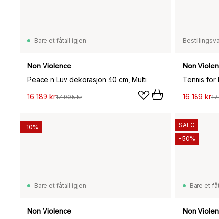
Bare et fåtall igjen
Bestillingsv
Non Violence
Non Viole
Peace n Luv dekorasjon 40 cm, Multi
Tennis for
16 189 kr
16 189 kr
17 995 kr
17
SALG
-10%
-50%
Bare et fåtall igjen
Bare et fåt
Non Violence
Non Viole