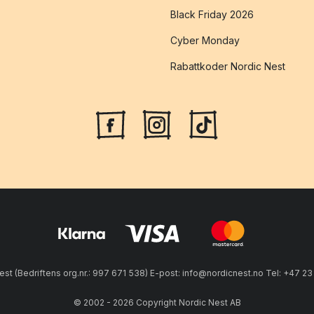
Black Friday 2026
Cyber Monday
Rabattkoder Nordic Nest
est (Bedriftens org.nr.: 997 671 538) E-post: info@nordicnest.no Tel: +47 2
© 2002 - 2026 Copyright Nordic Nest AB