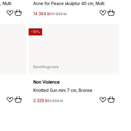
 Multi
Acne for Peace skulptur 40 cm, Multi
14 364 kr
17 955 kr
-10%
Bestillingsvare
Non Violence
Knotted Gun mini 7 cm, Bronse
2 329 kr
2 595 kr