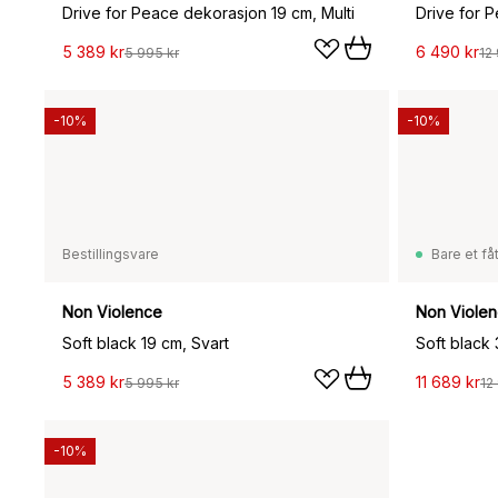
Drive for Peace dekorasjon 19 cm, Multi
Drive for 
5 389 kr
6 490 kr
5 995 kr
12
-10%
-10%
Bestillingsvare
Bare et fåt
Non Violence
Non Viole
Soft black 19 cm, Svart
Soft black 
5 389 kr
11 689 kr
5 995 kr
12
-10%