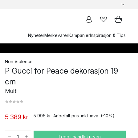
Nyheter
Merkevarer
Kampanjer
Inspirasjon & Tips
Non Violence
P Gucci for Peace dekorasjon 19
cm
Multi
5 995 kr
Anbefalt pris. inkl. mva
(-10%)
5 389 kr
Legg i handlekurven