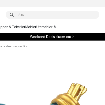
epper & Tekstiler
Møbler
Utemøbler %
Weekend Deals slutter om
eace dekorasjon 19 cm