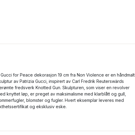
 Gucci for Peace dekorasjon 19 cm fra Non Violence er en håndmalt
kulptur av Patrizia Gucci, inspirert av Carl Fredrik Reuterswärds
erømte fredsverk Knotted Gun. Skulpturen, som viser en revolver
ed knyttet løp, er preget av maksimalisme med klarblått og gull,
ommerfugler, blomster og fugler. Hvert eksemplar leveres med
kthetssertifikat og eksklusiv eske.