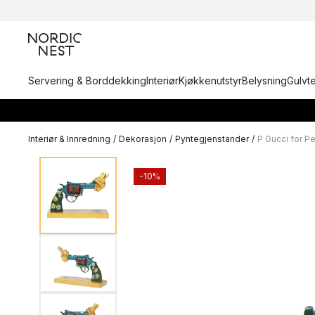
Servering & Borddekking
Interiør
Kjøkkenutstyr
Belysning
Gulvt
Interiør & Innredning
/
Dekorasjon
/
Pyntegjenstander
/
P Gucci for P
-10%