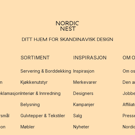
DITT HJEM FOR SKANDINAVISK DESIGN
SORTIMENT
INSPIRASJON
OM 
Servering & Borddekking
Inspirasjon
Om os
on
Kjøkkenutstyr
Merkevarer
Den an
reklamasjon
Interiør & Innredning
Designers
Jobbe
Belysning
Kampanjer
Affilia
rsmål
Gulvtepper & Tekstiler
Salg
Presse
jon
Møbler
Nyheter
Nordic