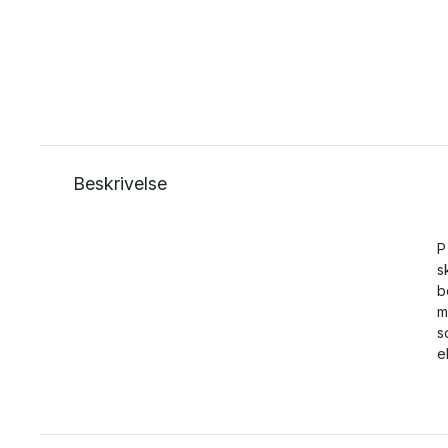
Beskrivelse
P
s
b
m
s
e