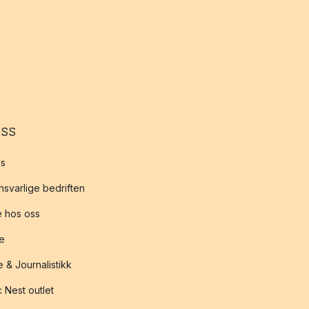
OSS
s
svarlige bedriften
 hos oss
te
 & Journalistikk
 Nest outlet