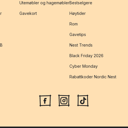
Utemøbler og hagemøbler
Bestselgere
r
Gavekort
Høytider
Rom
Gavetips
2B
Nest Trends
Black Friday 2026
Cyber Monday
Rabattkoder Nordic Nest