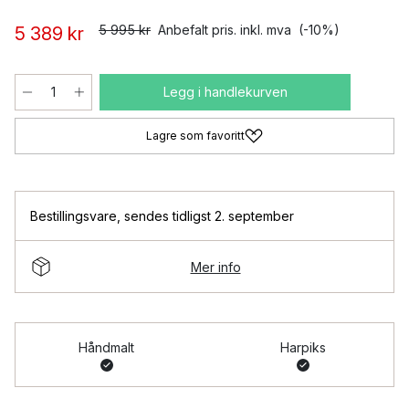
5 995 kr
Anbefalt pris. inkl. mva
(-10%)
5 389 kr
Legg i handlekurven
Lagre som favoritt
Bestillingsvare
,
sendes tidligst 2. september
Mer info
Håndmalt
Harpiks