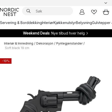
Servering & Borddekking
Interiør
Kjøkkenutstyr
Belysning
Gulvtepper 
Weekend Deals
: Nye tilbud hver helg
Interiør & Innredning
/
Dekorasjon
/
Pyntegjenstander
/
Soft black 19 cm
-10%