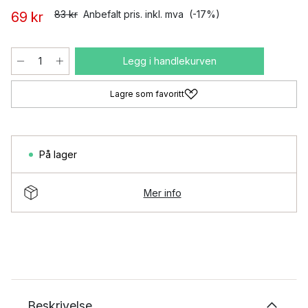
83 kr
Anbefalt pris. inkl. mva
(-17%)
69 kr
Legg i handlekurven
Lagre som favoritt
På lager
Mer info
Beskrivelse