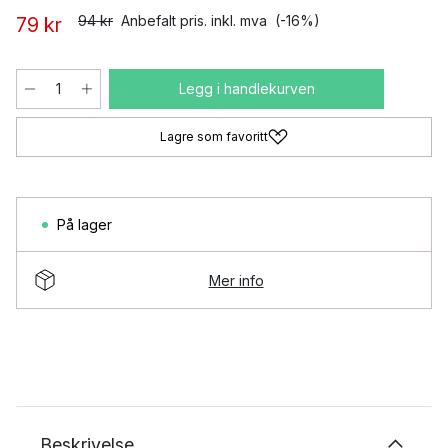
94 kr
Anbefalt pris. inkl. mva
(-16%)
79 kr
Legg i handlekurven
Lagre som favoritt
På lager
Mer info
Beskrivelse