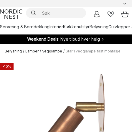
Servering & Borddekking
Interiør
Kjøkkenutstyr
Belysning
Gulvtepper 
Weekend Deals
: Nye tilbud hver helg
Belysning
/
Lamper
/
Vegglampe
/
Star 1 vegglampe fast montasje
-10%