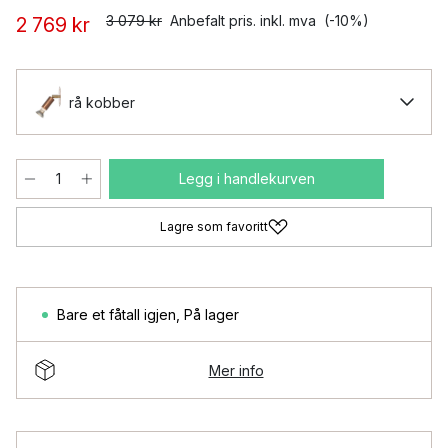
3 079 kr
Anbefalt pris. inkl. mva
(-10%)
2 769 kr
rå kobber
Legg i handlekurven
Lagre som favoritt
Bare et fåtall igjen
,
På lager
Mer info