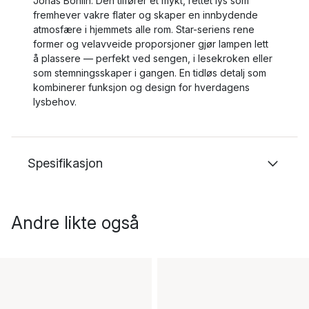
Jonas Bohlin. Den tilfører et mykt, rettet lys som
fremhever vakre flater og skaper en innbydende
atmosfære i hjemmets alle rom. Star-seriens rene
former og velavveide proporsjoner gjør lampen lett
å plassere — perfekt ved sengen, i lesekroken eller
som stemningsskaper i gangen. En tidløs detalj som
kombinerer funksjon og design for hverdagens
lysbehov.
Spesifikasjon
Andre likte også