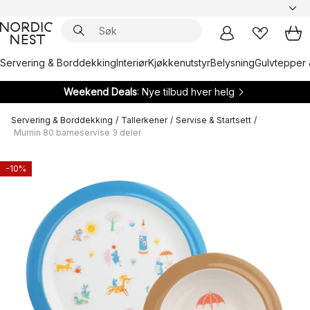
Servering & Borddekking
Interiør
Kjøkkenutstyr
Belysning
Gulvtepper 
Weekend Deals
: Nye tilbud hver helg
Servering & Borddekking
/
Tallerkener
/
Servise & Startsett
/
Mumin 80 barneservise 3 deler
-10%