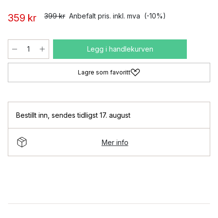
399 kr
Anbefalt pris. inkl. mva
(-10%)
359 kr
Legg i handlekurven
Lagre som favoritt
Bestillt inn
,
sendes tidligst 17. august
Mer info