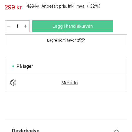
439 kr
Anbefalt pris. inkl. mva
(-32%)
299 kr
Legg i handlekurven
Lagre som favoritt
På lager
Mer info
Beskrivelse