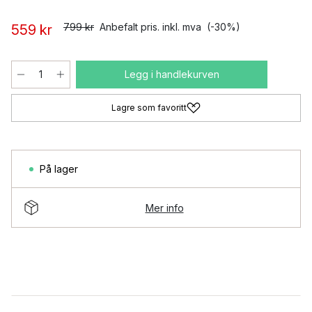
799 kr
Anbefalt pris. inkl. mva
(-30%)
559 kr
Legg i handlekurven
Lagre som favoritt
På lager
Mer info