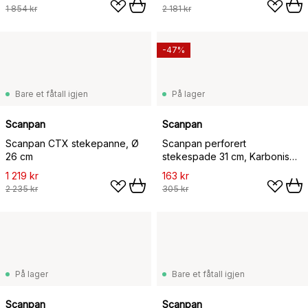
1 854 kr
2 181 kr
-47%
Bare et fåtall igjen
På lager
Scanpan
Scanpan
Scanpan CTX stekepanne, Ø
Scanpan perforert
26 cm
stekespade 31 cm, Karbonisert
ask
1 219 kr
163 kr
2 235 kr
305 kr
På lager
Bare et fåtall igjen
Scanpan
Scanpan