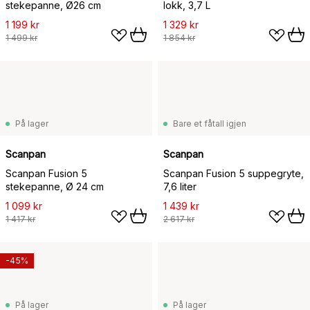
stekepanne, Ø26 cm
lokk, 3,7 L
1 199 kr
1 329 kr
1 499 kr
1 854 kr
På lager
Bare et fåtall igjen
Scanpan
Scanpan
Scanpan Fusion 5
Scanpan Fusion 5 suppegryte,
stekepanne, Ø 24 cm
7,6 liter
1 099 kr
1 439 kr
1 417 kr
2 617 kr
-45%
På lager
På lager