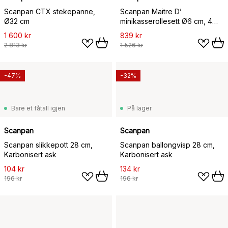
Scanpan CTX stekepanne,
Scanpan Maitre D’
Ø32 cm
minikasserollesett Ø6 cm, 4
deler
1 600 kr
839 kr
2 813 kr
1 526 kr
-47%
-32%
Bare et fåtall igjen
På lager
Scanpan
Scanpan
Scanpan slikkepott 28 cm,
Scanpan ballongvisp 28 cm,
Karbonisert ask
Karbonisert ask
104 kr
134 kr
196 kr
196 kr