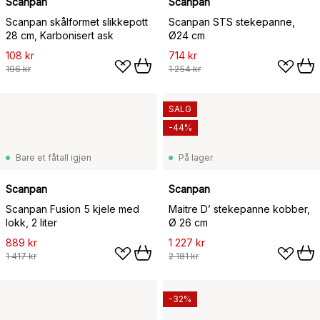
Scanpan
Scanpan
Scanpan skålformet slikkepott
Scanpan STS stekepanne,
28 cm, Karbonisert ask
Ø24 cm
108 kr
714 kr
196 kr
1 254 kr
SALG
-44%
Bare et fåtall igjen
På lager
Scanpan
Scanpan
Scanpan Fusion 5 kjele med
Maitre D’ stekepanne kobber,
lokk, 2 liter
Ø 26 cm
889 kr
1 227 kr
1 417 kr
2 181 kr
-32%