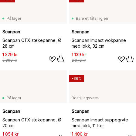
På lager
Bare et fåtall igjen
Scanpan
Scanpan
Scanpan CTX stekepanne, Ø
Scanpan Impact wokpanne
28 cm
med lokk, 32 cm
1 329 kr
1 139 kr
2 399 kr
2 072 kr
-36%
På lager
Bestillingsvare
Scanpan
Scanpan
Scanpan CTX stekepanne, Ø
Scanpan Impact suppegryte
20 cm
med lokk, 11 liter
1 054 kr
1 400 kr