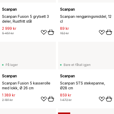
Scanpan
Scanpan
Scanpan Fusion 5 grytsett 3
Scanpan rengjøringsmiddel, 12
deler, Rustfritt stål
cl
2 999 kr
89 kr
5 451 kr
152 kr
På lager
Bare et fåtall igjen
Scanpan
Scanpan
Scanpan Fusion 5 kasserolle
Scanpan STS stekepanne,
med lokk, Ø 26 cm
Ø28 cm
1 389 kr
859 kr
2 181 kr
1 472 kr