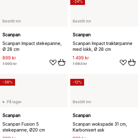
-24%
Bestillt inn
Bestillt inn
Scanpan
Scanpan
Scanpan Impact stekepanne,
Scanpan Impact traktørpanne
Ø 28 cm
med lokk, Ø 28 cm
899 kr
1 499 kr
1 090 kr
1 963 kr
-36%
-12%
På lager
Bestillt inn
Scanpan
Scanpan
Scanpan Fusion 5
Scanpan wokspade 31 cm,
stekepanne, Ø20 cm
Karbonisert ask