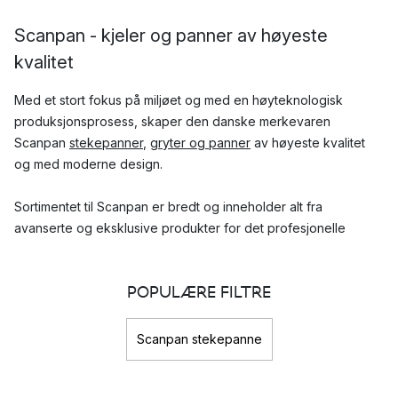
Scanpan - kjeler og panner av høyeste
kvalitet
Med et stort fokus på miljøet og med en høyteknologisk
produksjonsprosess, skaper den danske merkevaren
Scanpan
stekepanner
,
gryter og panner
av høyeste kvalitet
og med moderne design.
Sortimentet til Scanpan er bredt og inneholder alt fra
avanserte og eksklusive produkter for det profesjonelle
kjøkkenet, til enklere varianter for hverdagsbruk.
Hvilke serier fra Scanpan er mest populære?
POPULÆRE FILTRE
CTX
Scanpan stekepanne
Fusion 5
Techniq