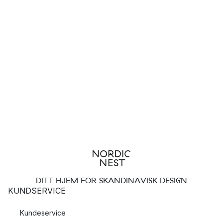
Scanpan - verdenskjente og prisbelønte stekepanner
Scanpans design er preget av holdbarhet og solid håndverk,
noe som har gjort deres stekepanner verdenskjente.
Du kan alltid være helt sikker på at stekepanna eller
kasserollen fra Scanpan har gjennomgått de tøffeste tester
som gryter og panner kan utsettes for. Produktene har nemlig
både vært en del av og fått priser i flere prestisjetunge
konkurranser, som OL, VM og EM i matlaging.
Hvor produserer Scanpan sine stekepanner?
Scanpan holder til utenfor Århus i Danmark, og det har de gjort
siden begynnelsen.
DITT HJEM FOR SKANDINAVISK DESIGN
Når ble Scanpan grunnlagt?
KUNDSERVICE
Scanpan ble grunnlagt i 1956, så de har mange års erfaring
Kundeservice
med å skape og produsere kjøkkenutstyr av høyeste kvalitet.