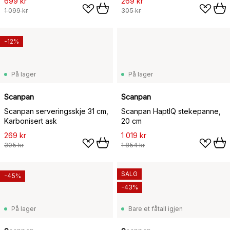
699 kr
269 kr
1 099 kr
305 kr
-12%
På lager
På lager
Scanpan
Scanpan
Scanpan serveringsskje 31 cm,
Scanpan HaptIQ stekepanne,
Karbonisert ask
20 cm
269 kr
1 019 kr
305 kr
1 854 kr
SALG
-45%
-43%
På lager
Bare et fåtall igjen