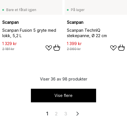
Bare et fåtall igjen
På lager
Scanpan
Scanpan
Scanpan Fusion 5 gryte med
Scanpan TechnIQ
lokk, 5,2 L
stekepanne, Ø 22 cm
1 329 kr
1 399 kr
2 181 kr
2 060 kr
Viser 36 av 98 produkter
Vise flere
1
2
3