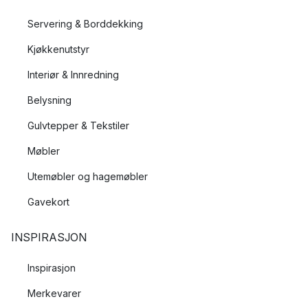
Kjelene i serien
Pro IQ
er for eksempel lages av 100%
Servering & Borddekking
gjenvunnet aluminium.
Kjøkkenutstyr
Innovativt og funksjonelt design fra Scanpan
Interiør & Innredning
Den største fordelen med non-stickbelegg er at det skaper en
Belysning
fin stekeoverflate uten at råvarene sitter fast. Dette er perfekt
for deg som er lei av å stadig passe på at maten ikke brenner
Gulvtepper & Tekstiler
seg fast.
Møbler
Når du har en stekepanne med non-stickbelegg, er det viktig
Utemøbler og hagemøbler
å bruke rett redskaper. Tre og silikon kommer ikke ripe opp
belegget, og er derfor det beste valget.
Gavekort
INSPIRASJON
Inspirasjon
Merkevarer