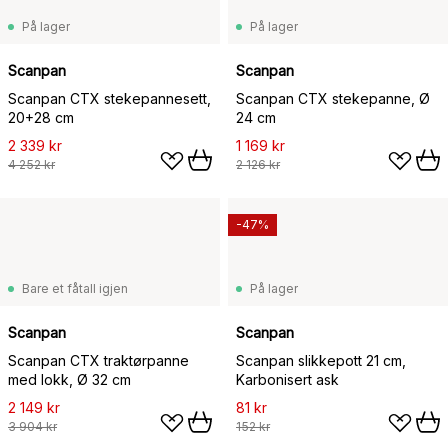
På lager
På lager
Scanpan
Scanpan
Scanpan CTX stekepannesett,
Scanpan CTX stekepanne, Ø
20+28 cm
24 cm
2 339 kr
1 169 kr
4 252 kr
2 126 kr
-47%
Bare et fåtall igjen
På lager
Scanpan
Scanpan
Scanpan CTX traktørpanne
Scanpan slikkepott 21 cm,
med lokk, Ø 32 cm
Karbonisert ask
2 149 kr
81 kr
3 904 kr
152 kr