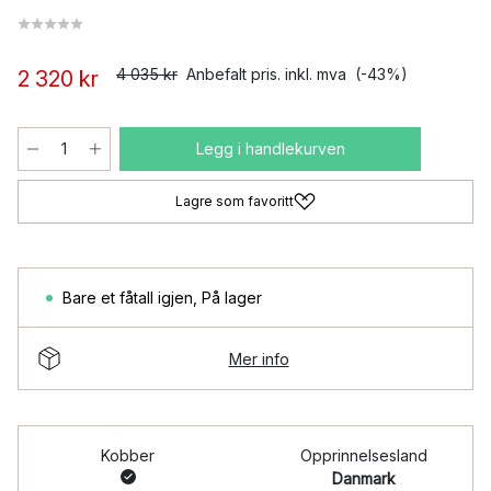
4 035 kr
Anbefalt pris. inkl. mva
(-43%)
2 320 kr
Legg i handlekurven
Lagre som favoritt
Bare et fåtall igjen
,
På lager
Mer info
Kobber
Opprinnelsesland
Danmark