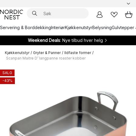
Servering & Borddekking
Interiør
Kjøkkenutstyr
Belysning
Gulvtepper 
Weekend Deals
: Nye tilbud hver helg
Kjøkkenutstyr
/
Gryter & Panner
/
Ildfaste former
/
Scanpan Maitre D’ langpanne roaster kobber
SALG
-43%