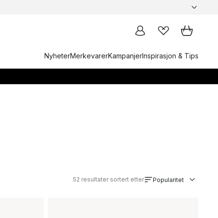
Nyheter
Merkevarer
Kampanjer
Inspirasjon & Tips
52
resultater sortert etter
Popularitet