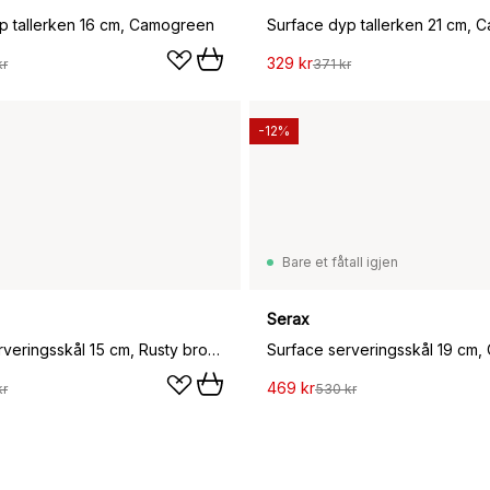
p tallerken 16 cm, Camogreen
Surface dyp tallerken 21 cm,
329 kr
kr
371 kr
-12%
Bare et fåtall igjen
Serax
Surface serveringsskål 15 cm, Rusty brown
469 kr
kr
530 kr