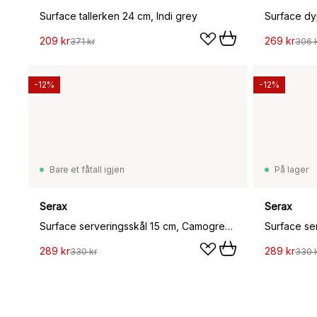
Surface tallerken 24 cm, Indi grey
Surface dy
209 kr
269 kr
371 kr
306 
-12%
-12%
Bare et fåtall igjen
På lager
Serax
Serax
Surface serveringsskål 15 cm, Camogreen
289 kr
289 kr
330 kr
330 