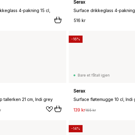
Serax
kkeglass 4-pakning 15 cl,
Surface drikkeglass 4-pakning 
516 kr
-16%
Bare et fåtall igjen
Serax
 tallerken 21 cm, Indi grey
Surface fløtemugge 10 cl, Indi
139 kr
r
165 kr
-14%