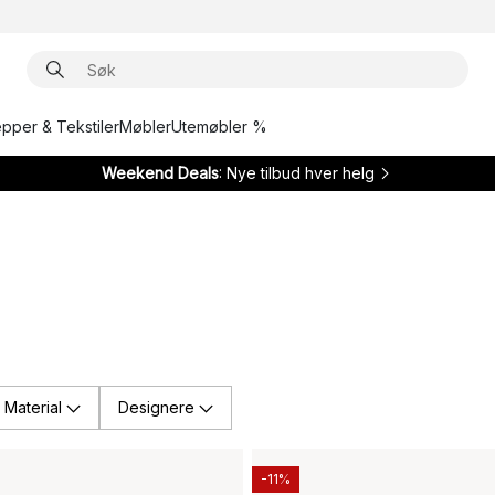
epper & Tekstiler
Møbler
Utemøbler %
Weekend Deals
: Nye tilbud hver helg
Material
Designere
-11%