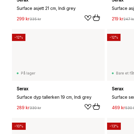
Surface asjett 21 cm, Indi grey
Surface asj
299 kr
219 kr
335 kr
247 k
-12%
-12%
På lager
Bare et fåt
Serax
Serax
Surface dyp tallerken 19 cm, Indi grey
289 kr
469 kr
330 kr
530 
-10%
-13%