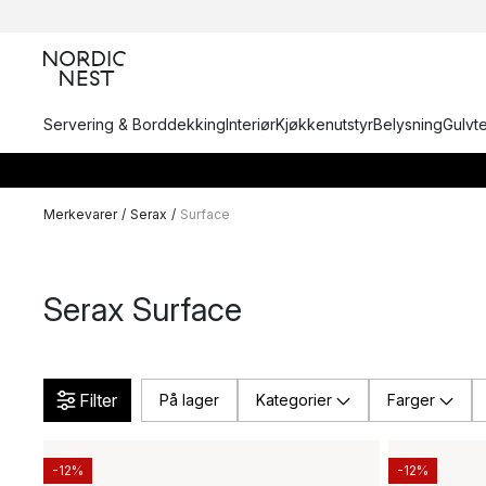
Servering & Borddekking
Interiør
Kjøkkenutstyr
Belysning
Gulvt
Merkevarer
/
Serax
/
Surface
Serax Surface
Filter
På lager
Kategorier
Farger
-12%
-12%