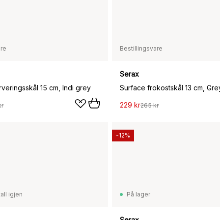
are
Bestillingsvare
Serax
veringsskål 15 cm, Indi grey
Surface frokostskål 13 cm, Gre
229 kr
kr
265 kr
-12%
all igjen
På lager
Serax