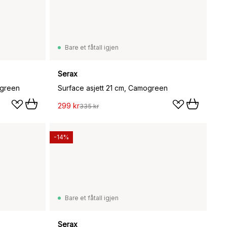
Bare et fåtall igjen
Serax
ogreen
Surface asjett 21 cm, Camogreen
299 kr
335 kr
-14%
Bare et fåtall igjen
Serax