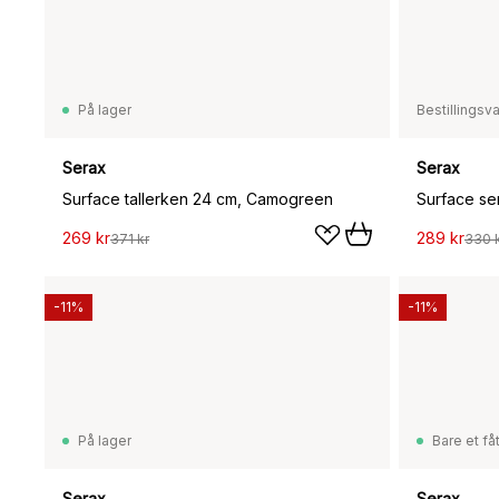
På lager
Bestillingsv
Serax
Serax
Surface tallerken 24 cm, Camogreen
Surface ser
269 kr
289 kr
371 kr
330 
-11%
-11%
På lager
Bare et fåt
Serax
Serax