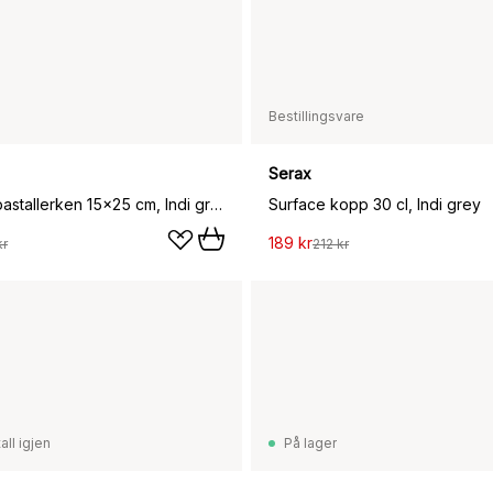
Bestillingsvare
Serax
Surface tapastallerken 15x25 cm, Indi grey
Surface kopp 30 cl, Indi grey
189 kr
kr
212 kr
all igjen
På lager