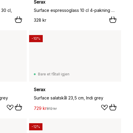
Serax
30 cl,
Surface espressoglass 10 cl 4-pakning Klar,
328 kr
-10%
Bare et fåtall igjen
Serax
 grey
Surface salatskål 23,5 cm, Indi grey
729 kr
812 kr
-12%