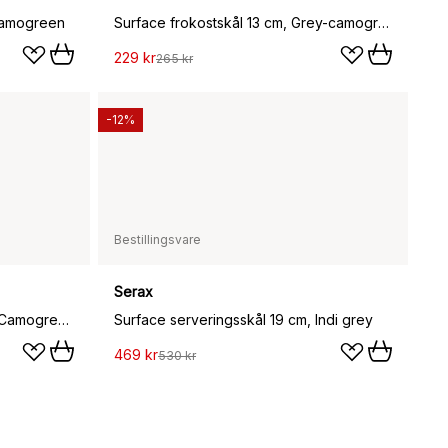
 Camogreen
Surface frokostskål 13 cm, Grey-camogreen
229 kr
265 kr
-12%
Bestillingsvare
Serax
Surface serveringsskål 19 cm, Camogreen
Surface serveringsskål 19 cm, Indi grey
469 kr
530 kr