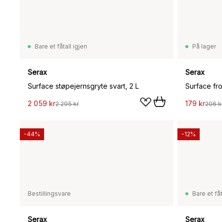
Bare et fåtall igjen
På lager
Serax
Serax
Surface støpejernsgryte svart, 2 L
2 059 kr
179 kr
2 295 kr
206 k
-44%
-12%
Bestillingsvare
Bare et fåt
Serax
Serax