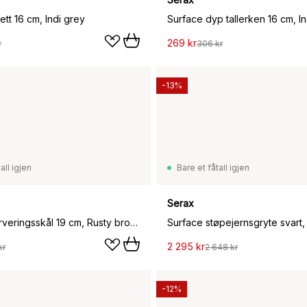
ett 16 cm, Indi grey
Surface dyp tallerken 16 cm, In
269 kr
r
306 kr
-13%
all igjen
Bare et fåtall igjen
Serax
Surface serveringsskål 19 cm, Rusty brown
Surface støpejernsgryte svart,
2 295 kr
kr
2 648 kr
-12%