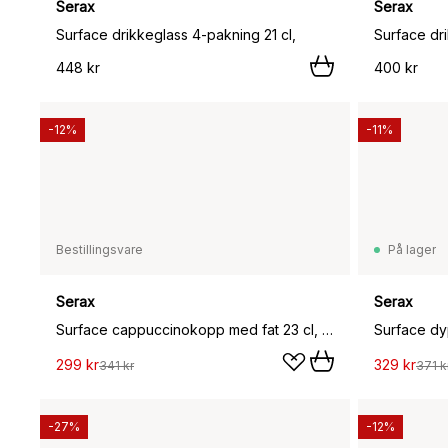
Serax
Serax
Surface drikkeglass 4-pakning 21 cl,
Surface dri
448 kr
400 kr
-12%
-11%
Bestillingsvare
På lager
Serax
Serax
Surface cappuccinokopp med fat 23 cl, Indi grey
Surface dyp
299 kr
329 kr
341 kr
371 k
-27%
-12%