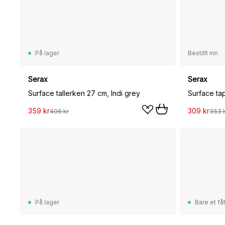
På lager
Bestillt inn
Serax
Serax
Surface tallerken 27 cm, Indi grey
359 kr
309 kr
406 kr
353 
På lager
Bare et fåt