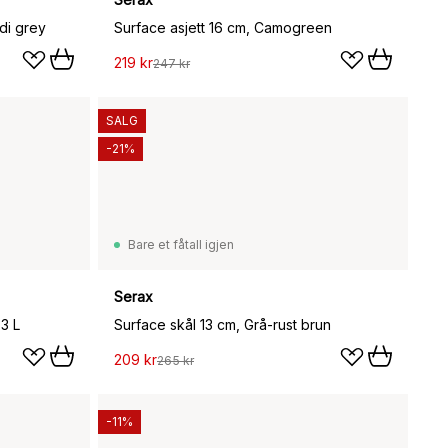
di grey
Surface asjett 16 cm, Camogreen
219 kr
247 kr
SALG
-21%
Bare et fåtall igjen
Serax
 3 L
Surface skål 13 cm, Grå-rust brun
209 kr
265 kr
-11%