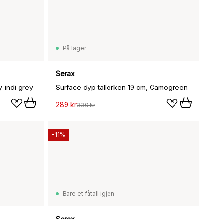
På lager
Serax
y-indi grey
Surface dyp tallerken 19 cm, Camogreen
289 kr
330 kr
-11%
Bare et fåtall igjen
Serax