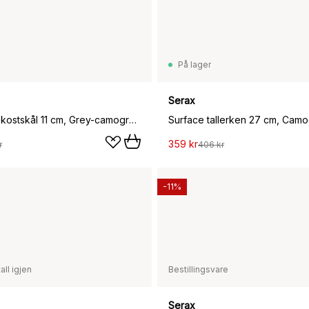
På lager
Serax
Surface frokostskål 11 cm, Grey-camogreen
Surface tallerken 27 cm, Cam
359 kr
r
406 kr
-11%
all igjen
Bestillingsvare
Serax