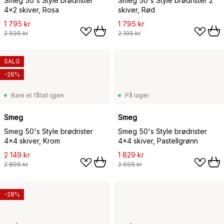
Smeg 50's Style brødrister
Smeg 50's Style brødrister 2
4x2 skiver, Rosa
skiver, Rød
1 795 kr
1 795 kr
2 595 kr
2 195 kr
SALG
-26%
Bare et fåtall igjen
På lager
Smeg
Smeg
Smeg 50's Style brødrister
Smeg 50's Style brødrister
4x4 skiver, Krom
4x4 skiver, Pastellgrønn
2 149 kr
1 829 kr
2 895 kr
2 595 kr
-28%