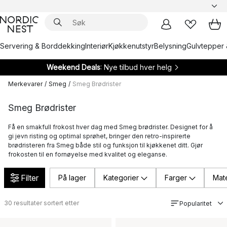
Servering & Borddekking
Interiør
Kjøkkenutstyr
Belysning
Gulvtepper 
Weekend Deals
: Nye tilbud hver helg
Merkevarer
/
Smeg
/
Smeg Brødrister
Smeg Brødrister
Få en smakfull frokost hver dag med Smeg brødrister. Designet for å
gi jevn risting og optimal sprøhet, bringer den retro-inspirerte
brødristeren fra Smeg både stil og funksjon til kjøkkenet ditt. Gjør
frokosten til en fornøyelse med kvalitet og eleganse.
Filter
På lager
Kategorier
Farger
Mate
30
resultater sortert etter
Popularitet