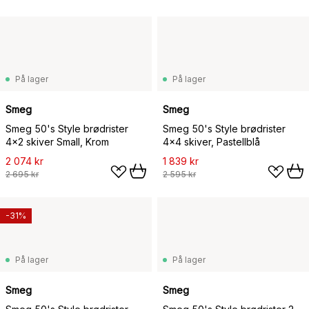
På lager
På lager
Smeg
Smeg
Smeg 50's Style brødrister
Smeg 50's Style brødrister
4x2 skiver Small, Krom
4x4 skiver, Pastellblå
2 074 kr
1 839 kr
2 695 kr
2 595 kr
-31%
På lager
På lager
Smeg
Smeg