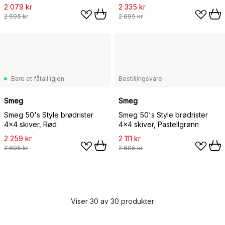
2 079 kr
2 335 kr
2 695 kr
2 695 kr
Bare et fåtall igjen
Bestillingsvare
Smeg
Smeg
Smeg 50's Style brødrister
Smeg 50's Style brødrister
4x4 skiver, Rød
4x4 skiver, Pastellgrønn
2 259 kr
2 111 kr
2 695 kr
2 695 kr
Viser 30 av 30 produkter