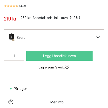
(
4.9
)
253 kr
Anbefalt pris. inkl. mva
(-13%)
219 kr
Svart
Legg i handlekurven
Lagre som favoritt
På lager
Mer info