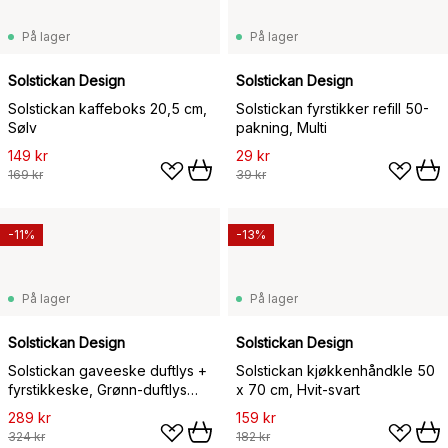
På lager
På lager
Solstickan Design
Solstickan Design
Solstickan kaffeboks 20,5 cm,
Solstickan fyrstikker refill 50-
Sølv
pakning, Multi
149 kr
29 kr
169 kr
39 kr
-11%
-13%
På lager
På lager
Solstickan Design
Solstickan Design
Solstickan gaveeske duftlys +
Solstickan kjøkkenhåndkle 50
fyrstikkeske, Grønn-duftlys
x 70 cm, Hvit-svart
barskog
289 kr
159 kr
324 kr
182 kr