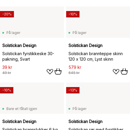
-20%
-10%
På lager
På lager
Solstickan Design
Solstickan Design
Solstickan fyrstikkeske 30-
Solstickan brannteppe skinn
pakning, Svart
120 x 120 cm, Lyst skinn
39 kr
579 kr
49 kr
645 kr
-10%
-13%
Bare et fåtall igjen
På lager
Solstickan Design
Solstickan Design
Solstickan brannslukker 6 kg,
Solstickan rør med fyrstikker