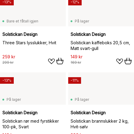
-13%
-12%
Bare et fåtall igjen
På lager
Solstickan Design
Solstickan Design
Three Stars lysslukker, Hvit
Solstickan kaffeboks 20,5 cm,
Matt svart-gull
259 kr
149 kr
299 kr
169 kr
-13%
-11%
På lager
På lager
Solstickan Design
Solstickan Design
Solstickan rør med fyrstikker
Solstickan brannslukker 2 kg,
100-pk, Svart
Hvit-sølv