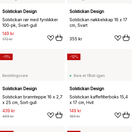
Solstickan Design
Solstickan Design
Solstickan rør med fyrstikker
Solstickan nøkkelskap 16 x 17
100-pk, Svart-gull
cm, Svart
149 kr
355 kr
172 kr
-11%
-12%
Bestillingsvare
Bare et fåtall igjen
Solstickan Design
Solstickan Design
Solstickan brannteppe 16 x 2,7
Solstickan kaffefilterboks 15,4
x 25 cm, Sort-gull
x 17 cm, Hvit
439 kr
149 kr
495 kr
169 kr