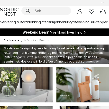
Servering & Borddekking
Interiør
Kjøkkenutstyr
Belysning
Gulvtepper 
Weekend Deals
: Nye tilbud hver helg
Solstickan Design
Merkevarer
/
Solstickan Design
Solstickan Design tilbyr moderne og folkekjære kvalitetsprodukter og
retter seg mot hjemmeinteriør og brannsikkerhet. En del av bedriftens
inntekter går til Stiftelsen Solstickan som hjelper gamle og unge i
samfunnet. Hos oss på Nordic Nest finner du et bredt sortiment av
produkter fra Solstickan Design, og her finner du garantert noe som
passer deg og ditt interiør.
Lysestaker & Lykter
Brannsikkerhet