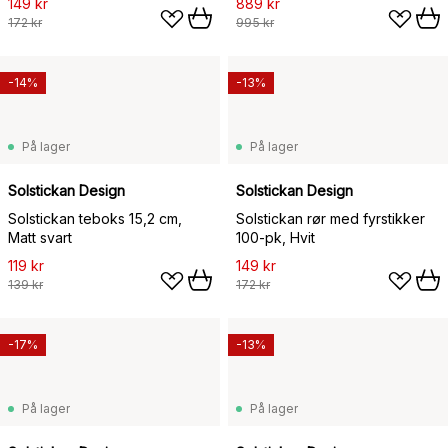
149 kr
889 kr
172 kr
995 kr
-14%
-13%
På lager
På lager
Solstickan Design
Solstickan Design
Solstickan teboks 15,2 cm,
Solstickan rør med fyrstikker
Matt svart
100-pk, Hvit
119 kr
149 kr
139 kr
172 kr
-17%
-13%
På lager
På lager