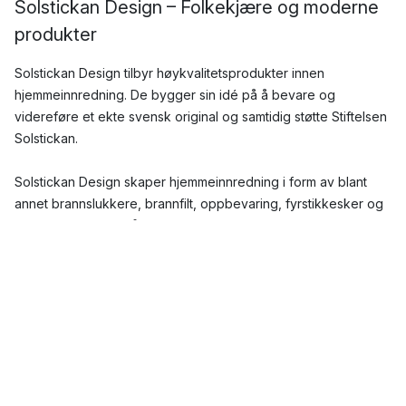
Solstickan Design – Folkekjære og moderne
produkter
Solstickan Design tilbyr høykvalitetsprodukter innen
hjemmeinnredning. De bygger sin idé på å bevare og
videreføre et ekte svensk original og samtidig støtte Stiftelsen
Solstickan.
Solstickan Design skaper hjemmeinnredning i form av blant
annet brannslukkere, brannfilt, oppbevaring, fyrstikkesker og
mye mer. Hos oss på Nordic Nest finner du et bredt utvalg fra
Solstickan Design og her finner du garantert noe som passer
deg.
Solstickan Design - Tradingbox AB
Solstickan Design drives av selskapet Tradingbox AB. Swedish
Match Industries AB eier varemerket Solstickan, og det finnes
en eksklusiv lisensavtale mellom disse selskapene. Denne