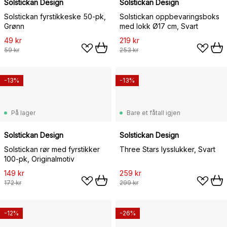
Solstickan Design
Solstickan Design
Solstickan fyrstikkeske 50-pk,
Solstickan oppbevaringsboks
Grønn
med lokk Ø17 cm, Svart
49 kr
219 kr
59 kr
253 kr
-13%
-13%
På lager
Bare et fåtall igjen
Solstickan Design
Solstickan Design
Solstickan rør med fyrstikker
Three Stars lysslukker, Svart
100-pk, Originalmotiv
149 kr
259 kr
172 kr
299 kr
-12%
-26%