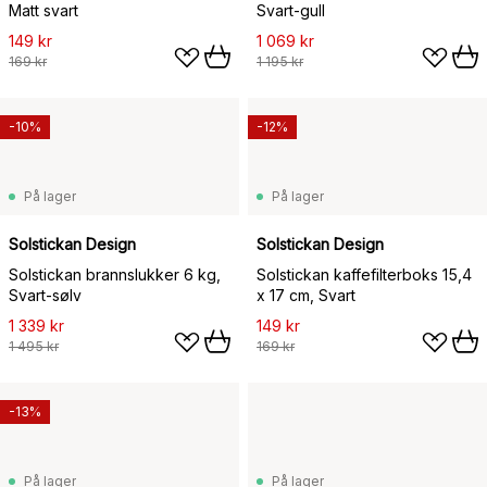
Matt svart
Svart-gull
149 kr
1 069 kr
169 kr
1 195 kr
-10%
-12%
På lager
På lager
Solstickan Design
Solstickan Design
Solstickan brannslukker 6 kg,
Solstickan kaffefilterboks 15,4
Svart-sølv
x 17 cm, Svart
1 339 kr
149 kr
1 495 kr
169 kr
-13%
På lager
På lager