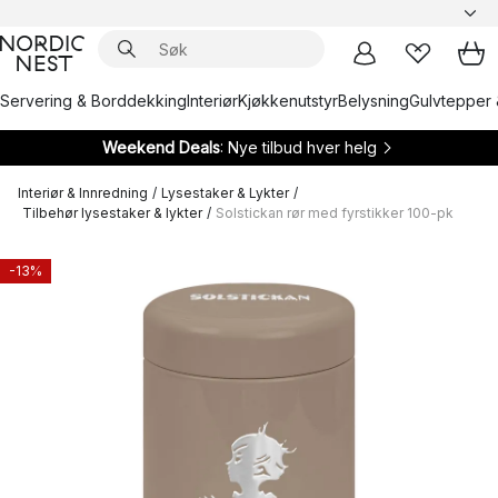
Servering & Borddekking
Interiør
Kjøkkenutstyr
Belysning
Gulvtepper 
Weekend Deals
: Nye tilbud hver helg
Interiør & Innredning
/
Lysestaker & Lykter
/
Tilbehør lysestaker & lykter
/
Solstickan rør med fyrstikker 100-pk
-13%