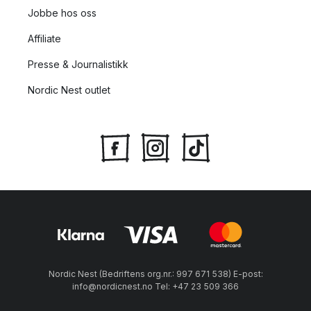
Jobbe hos oss
Affiliate
Presse & Journalistikk
Nordic Nest outlet
Nordic Nest (Bedriftens org.nr.: 997 671 538) E-post:
info@nordicnest.no Tel: +47 23 509 366