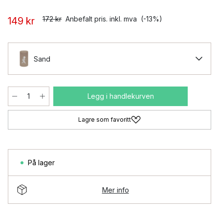
172 kr
Anbefalt pris. inkl. mva
(-13%)
149 kr
Sand
Legg i handlekurven
Lagre som favoritt
På lager
Mer info