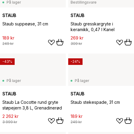
På lager
Bestillingsvare
STAUB
STAUB
Staub suppeøse, 31 cm
Staub gresskargryte i
keramikk, 0,47 l Kanel
189 kr
269 kr
249 kr
309 kr
-43%
-24%
På lager
På lager
STAUB
STAUB
Staub La Cocotte rund gryte
Staub stekespade, 31 cm
støpejern 3,8 L, Grenadinerød
2 262 kr
189 kr
3 999 kr
249 kr