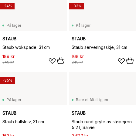
-24%
-33%
På lager
På lager
STAUB
STAUB
Staub wokspade, 31 cm
Staub serveringsskje, 31 cm
189 kr
168 kr
249 kr
249 kr
-35%
På lager
Bare et fåtall igjen
STAUB
STAUB
Staub hullsleiv, 31 cm
Staub rund gryte av støpejern
5,2 l, Salvie
163 kr
2 637 kr