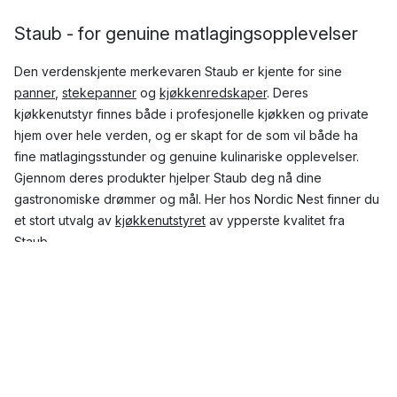
Staub - for genuine matlagingsopplevelser
Den verdenskjente merkevaren Staub er kjente for sine
panner
,
stekepanner
og
kjøkkenredskaper
. Deres
kjøkkenutstyr finnes både i profesjonelle kjøkken og private
hjem over hele verden, og er skapt for de som vil både ha
fine matlagingsstunder og genuine kulinariske opplevelser.
Gjennom deres produkter hjelper Staub deg nå dine
gastronomiske drømmer og mål. Her hos Nordic Nest finner du
et stort utvalg av
kjøkkenutstyret
av ypperste kvalitet fra
Staub.
Hvilke produkter fra Staub er mest
populære?
I Staubs store sortiment finner du kvalitetsutstyr for kjøkken,
som
ildfaste former
,
paiformer
,
sleiver og øser
, i tillegg til
tallerkener
,
kaffekopper
og
grytekluter
. Den høye kvaliteten