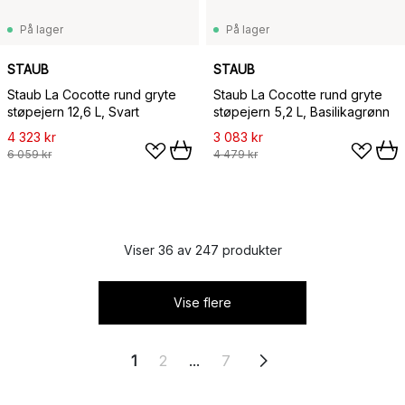
På lager
På lager
STAUB
STAUB
Staub La Cocotte rund gryte
Staub La Cocotte rund gryte
støpejern 12,6 L, Svart
støpejern 5,2 L, Basilikagrønn
4 323 kr
3 083 kr
6 059 kr
4 479 kr
Viser 36 av 247 produkter
Vise flere
1
2
...
7