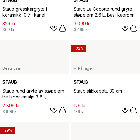
STAUB
STAUB
Staub gresskargryte i
Staub La Cocotte rund gryte
keramikk, 0,7 l kanel
støpejern 2,6 L, Basilikagrønn
329 kr
3 099 kr
369 kr
3 499 kr
-32%
Bestillt inn
På lager
STAUB
STAUB
Staub rund gryte av støpejern,
Staub slikkepott, 30 cm
tre lager emalje 3,8 l,
mørkeblå
2 899 kr
129 kr
3 999 kr
189 kr
-29%