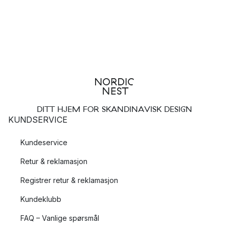
og den høye standarden på produktene gjør at Staub er en
populære merkevare for både profesjonelle og
hjemmekokker.
Topp tre mest populære produkter fra Staub
La Mer oval gryte
Staub rektangulær ovnsform
Staub stekespade
DITT HJEM FOR SKANDINAVISK DESIGN
KUNDSERVICE
Støpejernsgryter fra Staub
Kundeservice
Staubs støpejernsgryter produserer gjennom en lang prosess
Retur & reklamasjon
som kombinerer ekte håndverk med den nyeste teknologien.
Hvert produkt går gjennom flere omfattende tester, og
Registrer retur & reklamasjon
støpejernsgrytene deres er inspiseres minst 100 ganger, både
visuelt og teknisk, for å sørge for at hvert eneste produkt
Kundeklubb
lever opp til den høye standarden som Staub har blitt så kjent
FAQ – Vanlige spørsmål
for. Slik sørger Staub for at deres gryter,
panner
og