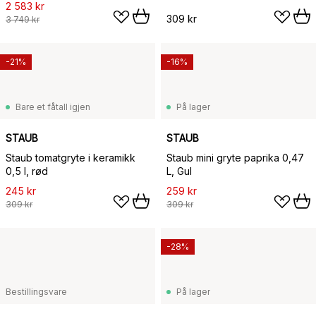
2 583 kr
309 kr
3 749 kr
-21%
-16%
Bare et fåtall igjen
På lager
STAUB
STAUB
Staub tomatgryte i keramikk
Staub mini gryte paprika 0,47
0,5 l, rød
L, Gul
245 kr
259 kr
309 kr
309 kr
-28%
Bestillingsvare
På lager