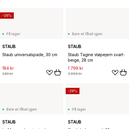
-26%
På lager
Bare et fåtall igjen
STAUB
STAUB
Staub universalspade, 30 cm
Staub Tagine støpejern svart-
beige, 28 cm
184 kr
1 799 kr
249 kr
2 659 kr
-29%
Bare et fåtall igjen
På lager
STAUB
STAUB