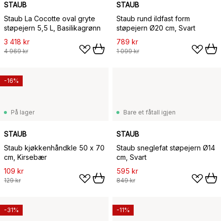
STAUB
STAUB
Staub La Cocotte oval gryte
Staub rund ildfast form
støpejern 5,5 L, Basilikagrønn
støpejern Ø20 cm, Svart
3 418 kr
789 kr
4 969 kr
1 099 kr
-16%
På lager
Bare et fåtall igjen
STAUB
STAUB
Staub kjøkkenhåndkle 50 x 70
Staub sneglefat støpejern Ø14
cm, Kirsebær
cm, Svart
109 kr
595 kr
129 kr
849 kr
-31%
-11%