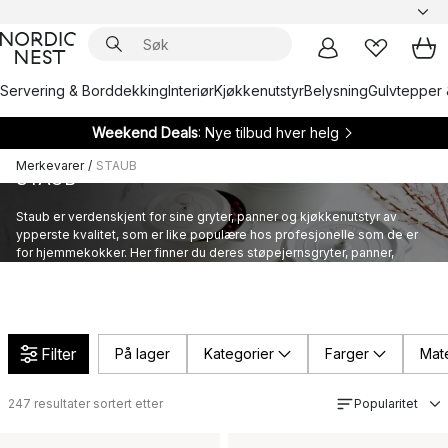
Servering & Borddekking
Interiør
Kjøkkenutstyr
Belysning
Gulvtepper 
Weekend Deals
: Nye tilbud hver helg
Merkevarer
/
STAUB
STAUB
Staub er verdenskjent for sine gryter, panner og kjøkkenutstyr av
ypperste kvalitet, som er like populære hos profesjonelle som de er
for hjemmekokker. Her finner du deres støpejernsgryter, panner,
kjøkkenredskaper og annet kjøkkenutstyr fra Staub.
Filter
På lager
Kategorier
Farger
Mate
247
resultater sortert etter
Popularitet