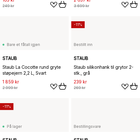
249 kr
3 699 kr
-11%
Bare et fåtall igjen
Bestillt inn
STAUB
STAUB
Staub La Cocotte rund gryte
Staub silikonhank til grytor 2-
støpejern 2,2 L, Svart
stk., grå
1 859 kr
239 kr
2 999 kr
269 kr
-11%
På lager
Bestillingsvare