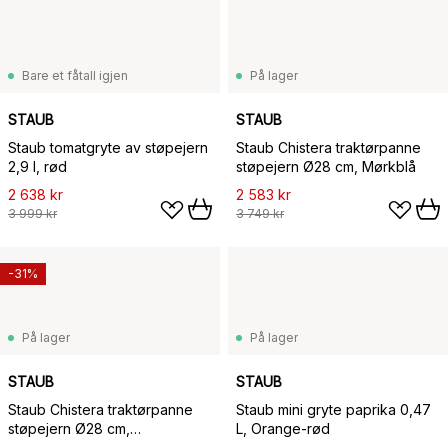
Bare et fåtall igjen
På lager
STAUB
STAUB
Staub tomatgryte av støpejern
Staub Chistera traktørpanne
2,9 l, rød
støpejern Ø28 cm, Mørkblå
2 638 kr
2 583 kr
3 999 kr
3 749 kr
-31%
På lager
På lager
STAUB
STAUB
Staub Chistera traktørpanne
Staub mini gryte paprika 0,47
støpejern Ø28 cm,
L, Orange-rød
Basilikagrønn