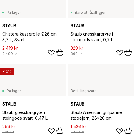
På lager
Bare et fåtall igjen
STAUB
STAUB
Chistera kasserolle Ø28 cm
Staub gresskargryte i
3,7 L, Svart
steingods svart, 0,7 L
2 419 kr
329 kr
3 499 kr
369 kr
-13%
På lager
Bestillingsvare
STAUB
STAUB
Staub gresskargryte i
Staub American grillpanne
steingods svart, 0,47 L
støpejern, 26x26 cm
269 kr
1 526 kr
309 kr
2 179 kr