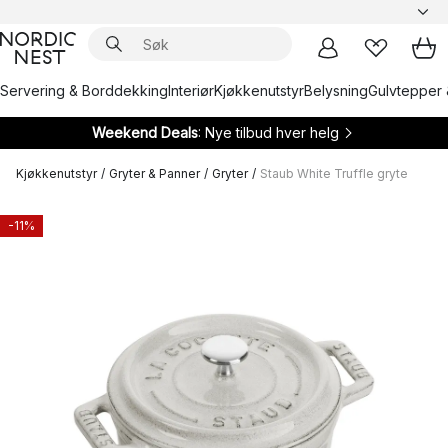
Servering & Borddekking
Interiør
Kjøkkenutstyr
Belysning
Gulvtepper 
Weekend Deals
: Nye tilbud hver helg
Kjøkkenutstyr
/
Gryter & Panner
/
Gryter
/
Staub White Truffle gryte
-11%