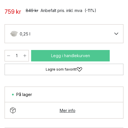
849 kr
Anbefalt pris. inkl. mva
(-11%)
759 kr
0,25 l
Legg i handlekurven
Lagre som favoritt
På lager
Mer info