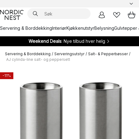
Servering & Borddekking
Interiør
Kjøkkenutstyr
Belysning
Gulvtepper 
Weekend Deals
: Nye tilbud hver helg
Servering & Borddekking
/
Serveringsutstyr
/
Salt- & Pepperbøsser
/
AJ cylinda-line salt- og peppersett
-11%