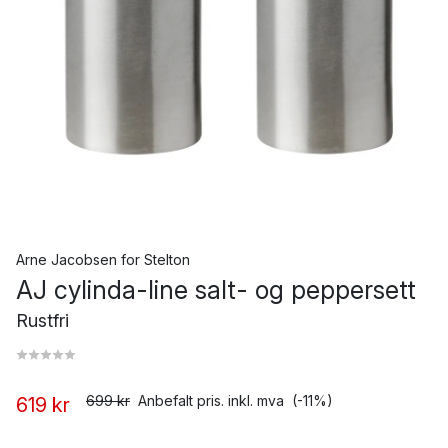
Arne Jacobsen
for
Stelton
AJ cylinda-line salt- og peppersett
Rustfri
699 kr
Anbefalt pris. inkl. mva
(-11%)
619 kr