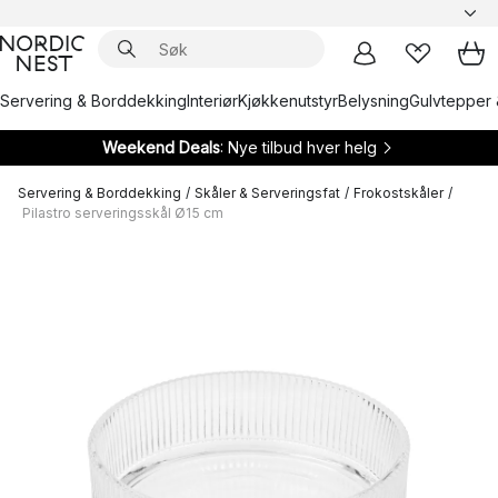
Servering & Borddekking
Interiør
Kjøkkenutstyr
Belysning
Gulvtepper 
Weekend Deals
: Nye tilbud hver helg
Servering & Borddekking
/
Skåler & Serveringsfat
/
Frokostskåler
/
Pilastro serveringsskål Ø15 cm