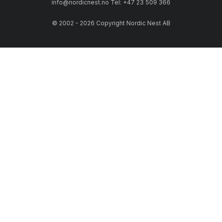
info@nordicnest.no Tel: +47 23 509 366
© 2002 - 2026 Copyright Nordic Nest AB