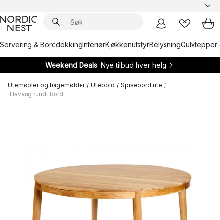
Servering & Borddekking
Interiør
Kjøkkenutstyr
Belysning
Gulvtepper 
Weekend Deals
: Nye tilbud hver helg
Utemøbler og hagemøbler
/
Utebord
/
Spisebord ute
/
Haväng rundt bord