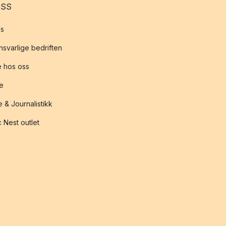
OSS
s
svarlige bedriften
 hos oss
te
 & Journalistikk
 Nest outlet