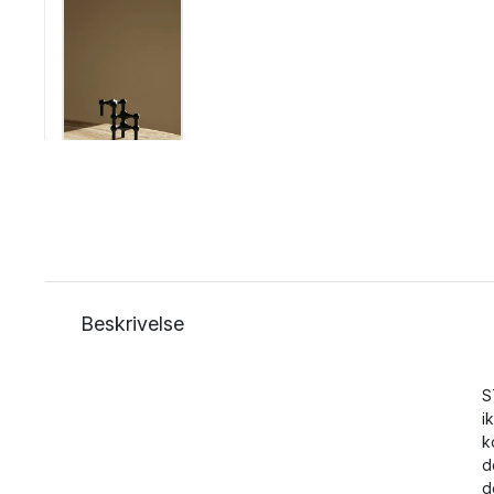
Beskrivelse
S
i
k
d
d