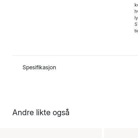
k
h
l
S
t
Spesifikasjon
Andre likte også