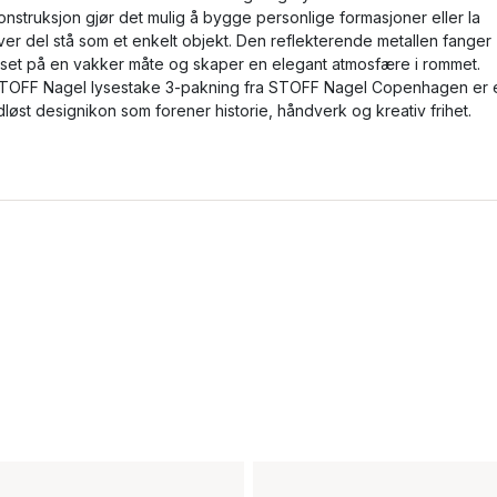
onstruksjon gjør det mulig å bygge personlige formasjoner eller la
ver del stå som et enkelt objekt. Den reflekterende metallen fanger
yset på en vakker måte og skaper en elegant atmosfære i rommet.
TOFF Nagel lysestake 3-pakning fra STOFF Nagel Copenhagen er 
idløst designikon som forener historie, håndverk og kreativ frihet.