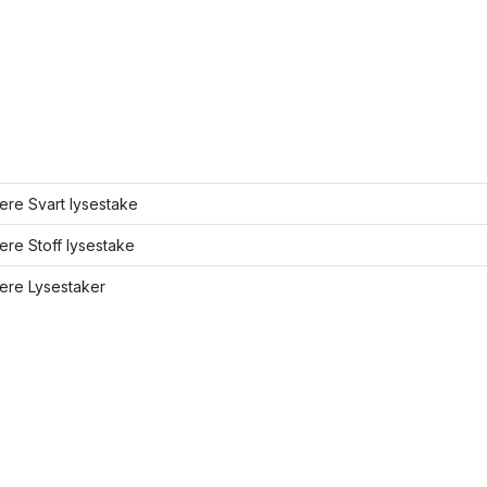
lere Svart lysestake
lere Stoff lysestake
lere Lysestaker