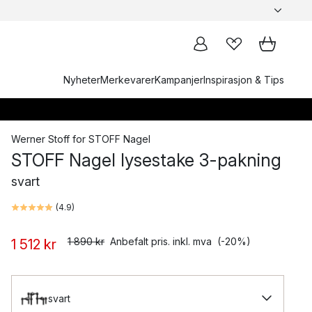
Nyheter
Merkevarer
Kampanjer
Inspirasjon & Tips
Werner Stoff
for
STOFF Nagel
STOFF Nagel lysestake 3-pakning
svart
(
4.9
)
1 890 kr
Anbefalt pris. inkl. mva
(-20%)
1 512 kr
svart