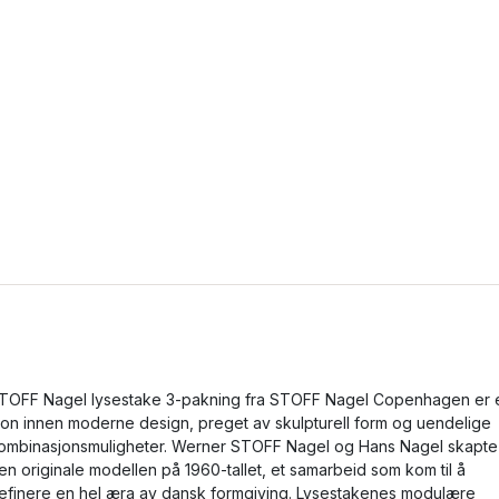
TOFF Nagel lysestake 3-pakning fra STOFF Nagel Copenhagen er 
kon innen moderne design, preget av skulpturell form og uendelige
ombinasjonsmuligheter. Werner STOFF Nagel og Hans Nagel skapte
en originale modellen på 1960-tallet, et samarbeid som kom til å
efinere en hel æra av dansk formgiving. Lysestakenes modulære