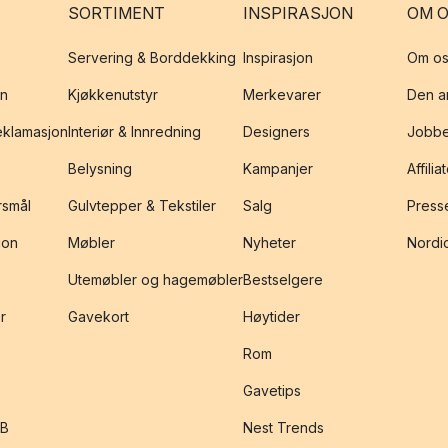
SORTIMENT
INSPIRASJON
OM 
Servering & Borddekking
Inspirasjon
Om os
on
Kjøkkenutstyr
Merkevarer
Den an
reklamasjon
Interiør & Innredning
Designers
Jobbe
Belysning
Kampanjer
Affilia
rsmål
Gulvtepper & Tekstiler
Salg
Presse
jon
Møbler
Nyheter
Nordic
Utemøbler og hagemøbler
Bestselgere
r
Gavekort
Høytider
Rom
Gavetips
2B
Nest Trends