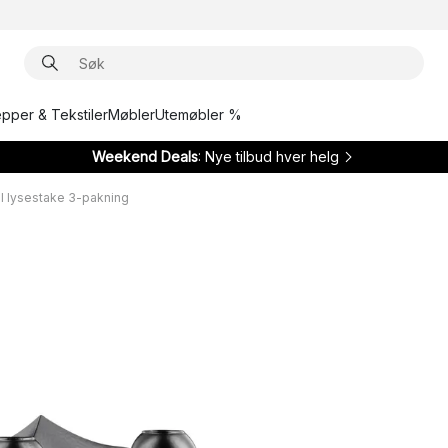
epper & Tekstiler
Møbler
Utemøbler %
Weekend Deals
: Nye tilbud hver helg
 lysestake 3-pakning