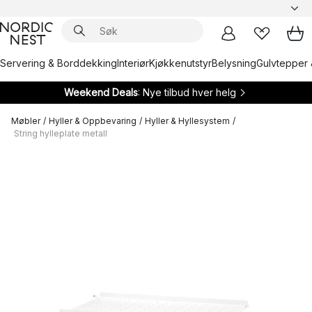
Servering & Borddekking
Interiør
Kjøkkenutstyr
Belysning
Gulvtepper 
Weekend Deals
: Nye tilbud hver helg
Møbler
/
Hyller & Oppbevaring
/
Hyller & Hyllesystem
/
String hylleplate metall