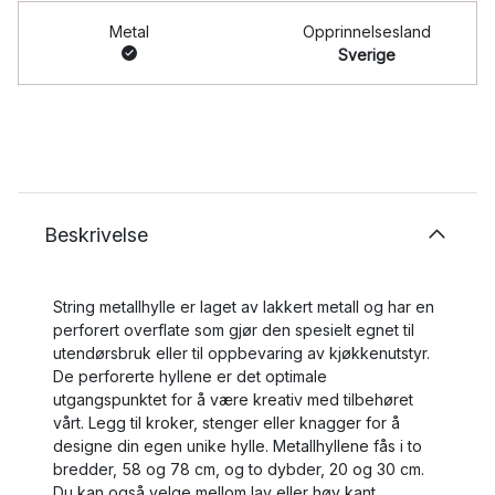
Metal
Opprinnelsesland
Sverige
Beskrivelse
String metallhylle er laget av lakkert metall og har en
perforert overflate som gjør den spesielt egnet til
utendørsbruk eller til oppbevaring av kjøkkenutstyr.
De perforerte hyllene er det optimale
utgangspunktet for å være kreativ med tilbehøret
vårt. Legg til kroker, stenger eller knagger for å
designe din egen unike hylle. Metallhyllene fås i to
bredder, 58 og 78 cm, og to dybder, 20 og 30 cm.
Du kan også velge mellom lav eller høy kant.